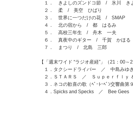
１． きよしのズンドコ節 / 氷川 き
２． 柔 / 美空 ひばり
３． 世界に一つだけの花 / SMAP
４． 北の宿から / 都 はるみ
５． 高校三年生 / 舟木 一夫
６． 真夜中のギター / 千賀 かほる
７． まつり / 北島 三郎
【「週末ワイド “ラジオ産経”」（21：00～2
１．タクシードライバー ／ 中島みゆ
２．ＳＴＡＲＳ ／ Ｓｕｐｅｒｆｌｙ ＆
３．ネコの歓喜の歌（ﾍﾞｰﾄｰﾍﾞﾝ交響曲
４．Spicks and Specks ／ Bee Gees