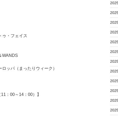
202
202
202
202
トゥ・フェイス
202
202
WANDS
202
ーロッパ（まったりウィーク）
202
202
202
：00～14：00）】
202
202