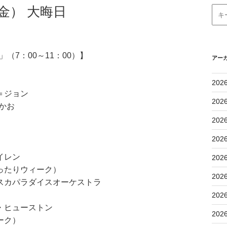
金） 大晦日
（7：00～11：00）】
アー
202
＝ジョン
202
たかお
202
202
イレン
202
ったりウィーク）
202
スカパラダイスオーケストラ
202
・ヒューストン
202
ーク）