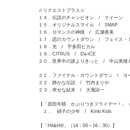
☆リクエストプラス☆
１４．伝説のチャンピオン / クイーン
１５．オリジナルスマイル / SMAP
１６．ロマンスの神様 / 広瀬香美
１７．恋のカウントダウン / フェイス・
１８．光 / 宇多田ヒカル
１９．CITRUS / Da-iCE
２０．世界中の誰よりきっと / 中山美穂＆
２１．ファイナル・カウントダウン / ヨ
２２．静かな伝説 / 竹内まりや
２３．幸せな結末 / 大瀧詠一
【「原田年晴 かぶりつきフライデー！」（11
１． 硝子の少年 / Kinki Kids
【「Hit&Hit!」（14：00～16：30）】