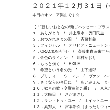
２０２１年１２月３１日（
本日のオンエア楽曲です☆
【「“新しいおとなの朝に”ハッピー・プラス」
１．ありがとう / 井上陽水・奥田民生
２．おつかれさまの国 / 斉藤和義
３．フィジカル / オリビア・ニュートン
４．ORACION-祈り- / 斉藤由貴＆来世
５．金色のライオン / 川村かおり
６．もっと強く / EXILE
７．希望という名の光 / 山下達郎
８．プリティー・ウーマン / ヴァン・ヘ
９．さよならの今日に / あいみょん（ま
１０．歓喜の歌（交響曲第九番） / 東京
１１．大晦日 / さだまさし
１２．ラン・トゥ・ユー / ホイットニー
１３．異邦人 / 宮本浩次（まったりウィ