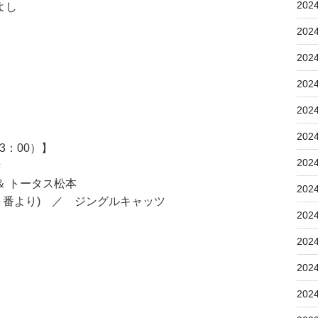
202
よし
202
202
202
202
202
3：00）】
202
き
 トータス松本
202
第９番より) ／ ジングルキャッツ
202
202
202
202