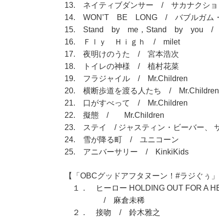
13. ネイティブダンサー / サカナクショ
14. WON’T BE LONG / バブルガ
15. Stand by me，Stand by you 
16. Ｆｌｙ Ｈｉｇｈ / milet
17. 夜明けのうた / 宮本浩次
18. トイレの神様 / 植村花菜
19. フラジャイル / Mr.Children
20. 横断歩道を渡る人たち / Mr.Children
21. 口がすべって / Mr.Children
22. 擬態 / Mr.Children
23. ステイ / ジャスティン・ビーバー、
24. 雪が降る町 / ユニコーン
25. アニバーサリー / KinkiKids
【「OBCグッドアフタヌーン！#ラジぐぅ」（
１． ヒーロー HOLDING OUT FOR A H
/ 麻倉未稀
２． 接吻 / 鈴木雅之