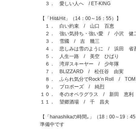
３． 愛しい人へ / ET-KING
【「Hit&Hit」（14：00～16：55）】
１． 白い約束 / 山口 百恵
２． 強い気持ち・強い愛 / 小沢 健
３． 雪國 / 吉 幾三
４． 悲しみは雪のように / 浜田 省
５． 人生一路 / 美空 ひばり
６． 湾岸スキーヤー / 少年隊
７． BLIZZARD / 松任谷 由実
８． ふられ気分でRock’n Roll / TOM
９． プロポーズ / 純烈
１０． 冬のオペラグラス / 新田 恵利
１１． 望郷酒場 / 千 昌夫
【「hanashikaの時間｡」（18：00～19：4
準備中です