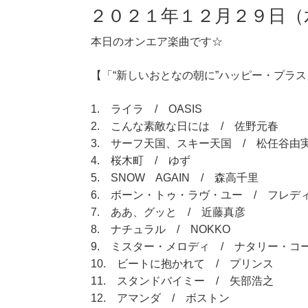
２０２１年１２月２９日（
本日のオンエア楽曲です☆
【「“新しいおとなの朝に”ハッピー・プラス」
1. ライラ / OASIS
2. こんな素敵な日には / 佐野元春
3. サーフ天国、スキー天国 / 松任谷由
4. 桜木町 / ゆず
5. SNOW AGAIN / 森高千里
6. ボーン・トゥ・ラヴ・ユー / フレデ
7. ああ、グッと / 近藤真彦
8. ナチュラル / NOKKO
9. ミスター・メロディ / ナタリー・コ
10. ビートに抱かれて / プリンス
11. スタンドバイミー / 矢部浩之
12. アマンダ / ボストン