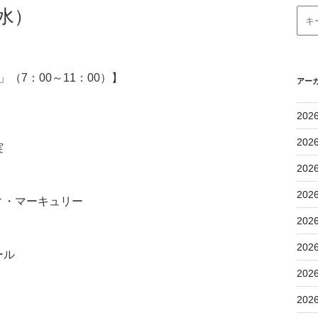
水）
（7：00～11：00）】
アー
202
202
実
202
202
ィ・マーキュリー
202
202
ール
202
202