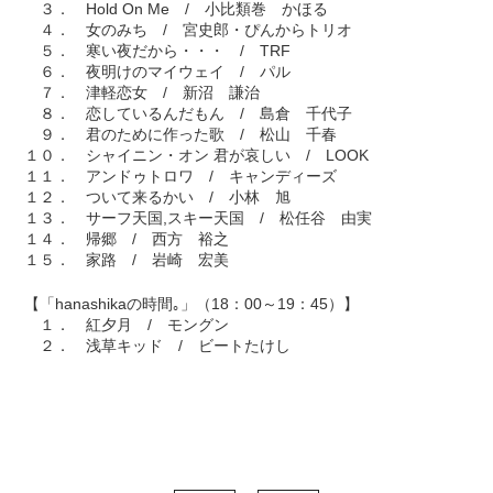
３． Hold On Me / 小比類巻 かほる
４． 女のみち / 宮史郎・ぴんからトリオ
５． 寒い夜だから・・・ / TRF
６． 夜明けのマイウェイ / パル
７． 津軽恋女 / 新沼 謙治
８． 恋しているんだもん / 島倉 千代子
９． 君のために作った歌 / 松山 千春
１０． シャイニン・オン 君が哀しい / LOOK
１１． アンドゥトロワ / キャンディーズ
１２． ついて来るかい / 小林 旭
１３． サーフ天国,スキー天国 / 松任谷 由実
１４． 帰郷 / 西方 裕之
１５． 家路 / 岩崎 宏美
【「hanashikaの時間｡」（18：00～19：45）】
１． 紅夕月 / モングン
２． 浅草キッド / ビートたけし