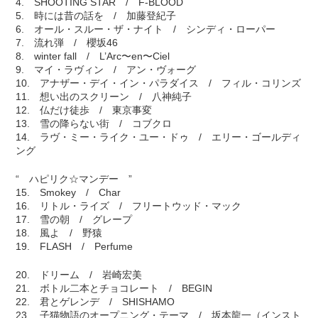
4. SHOOTING STAR / F-BLOOD
5. 時には昔の話を / 加藤登紀子
6. オール・スルー・ザ・ナイト / シンディ・ローパー
7. 流れ弾 / 櫻坂46
8. winter fall / L’Arc〜en〜Ciel
9. マイ・ラヴィン / アン・ヴォーグ
10. アナザー・デイ・イン・パラダイス / フィル・コリンズ
11. 想い出のスクリーン / 八神純子
12. 仏だけ徒歩 / 東京事変
13. 雪の降らない街 / コブクロ
14. ラヴ・ミー・ライク・ユー・ドゥ / エリー・ゴールディ
ング
“ ハピリク☆マンデー ”
15. Smokey / Char
16. リトル・ライズ / フリートウッド・マック
17. 雪の朝 / グレープ
18. 風よ / 野猿
19. FLASH / Perfume
20. ドリーム / 岩崎宏美
21. ボトル二本とチョコレート / BEGIN
22. 君とゲレンデ / SHISHAMO
23. 子猫物語のオープニング・テーマ / 坂本龍一（インスト