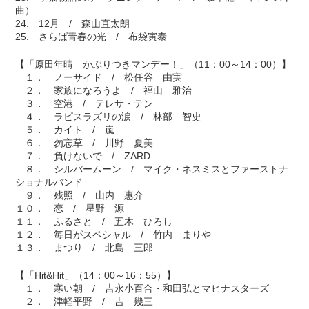
曲）
24. 12月 / 森山直太朗
25. さらば青春の光 / 布袋寅泰
【「原田年晴 かぶりつきマンデー！」（11：00～14：00）】
１． ノーサイド / 松任谷 由実
２． 家族になろうよ / 福山 雅治
３． 空港 / テレサ・テン
４． ラピスラズリの涙 / 林部 智史
５． カイト / 嵐
６． 勿忘草 / 川野 夏美
７． 負けないで / ZARD
８． シルバームーン / マイク・ネスミスとファーストナ
ショナルバンド
９． 残照 / 山内 惠介
１０． 恋 / 星野 源
１１． ふるさと / 五木 ひろし
１２． 毎日がスペシャル / 竹内 まりや
１３． まつり / 北島 三郎
【「Hit&Hit」（14：00～16：55）】
１． 寒い朝 / 吉永小百合・和田弘とマヒナスターズ
２． 津軽平野 / 吉 幾三