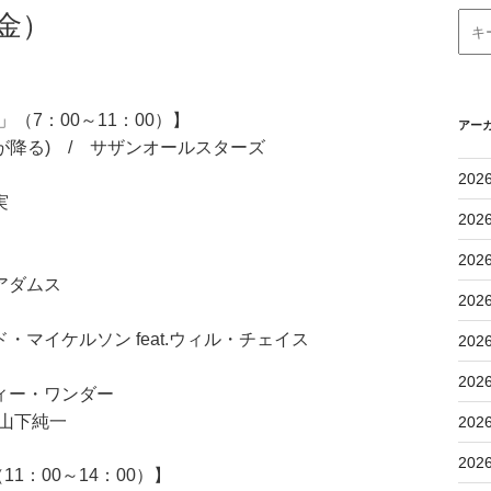
金）
（7：00～11：00）】
アー
が降る) / サザンオールスターズ
202
実
202
202
アダムス
202
マイケルソン feat.ウィル・チェイス
202
202
ィー・ワンダー
 / 山下純一
202
202
：00～14：00）】