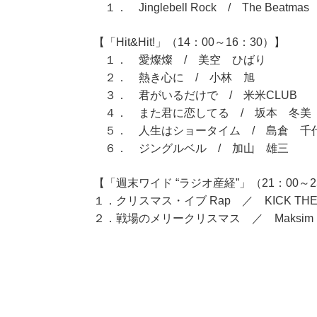
１． Jinglebell Rock / The Beatmas
【「Hit&Hit!」（14：00～16：30）】
１． 愛燦燦 / 美空 ひばり
２． 熱き心に / 小林 旭
３． 君がいるだけで / 米米CLUB
４． また君に恋してる / 坂本 冬美
５． 人生はショータイム / 島倉 千
６． ジングルベル / 加山 雄三
【「週末ワイド “ラジオ産経”」（21：00～2
１．クリスマス・イブ Rap ／ KICK THE 
２．戦場のメリークリスマス ／ Maksim