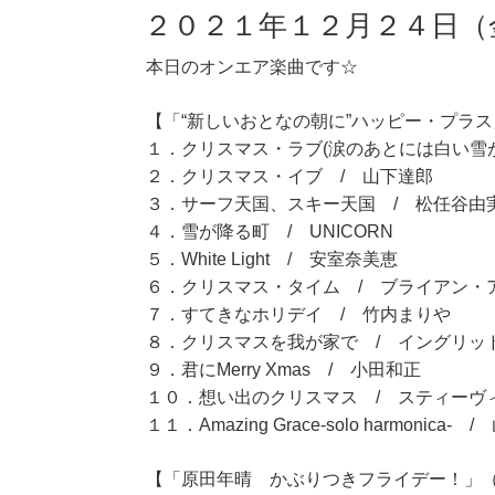
２０２１年１２月２４日（
本日のオンエア楽曲です☆
【「“新しいおとなの朝に”ハッピー・プラス」
１．クリスマス・ラブ(涙のあとには白い雪
２．クリスマス・イブ / 山下達郎
３．サーフ天国、スキー天国 / 松任谷由
４．雪が降る町 / UNICORN
５．White Light / 安室奈美恵
６．クリスマス・タイム / ブライアン・
７．すてきなホリデイ / 竹内まりや
８．クリスマスを我が家で / イングリッド・
９．君にMerry Xmas / 小田和正
１０．想い出のクリスマス / スティーヴ
１１．Amazing Grace-solo harmonica-
【「原田年晴 かぶりつきフライデー！」（11