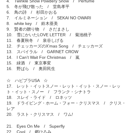
4. Twinkle Snow Powdery Snow / Perfume
5. 冬が飛び散った / 堂島孝平
6. 鳥の詩 / 杉田かおる
7. イルミネーション / SEKAI NO OWARI
8. white key / 鈴木亜美
9. 賢者の贈り物 / さだまさし
10. 雪にかいたLOVE LETTER / 菊池桃子
11. 春夏秋冬 / 泉谷しげる
12. チェッカーズのX’mas Song / チェッカーズ
13. スパイラル / GARNET CROW
14. I Can’t Wait For Christmas / 嵐
15. 緑酒 / 東京事変
16. 野ばら / 奥田民生
☆ ハピプラUSA ☆
17. レット・イットスノー・レット・イット・スノー・レッ
ト・イット・スノー / フランク・シナトラ
18. スレイ・ライド / ロネッツ
19. ドライビング・ホーム・フォー・クリスマス / クリス・
レア
20. ラスト・クリスマス / ワム!
21. Eyes On Me / Superfly
22. Cool / 郷ひろみ