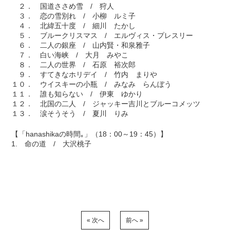
２． 国道ささめ雪 / 狩人
３． 恋の雪別れ / 小柳 ルミ子
４． 北緯五十度 / 細川 たかし
５． ブルークリスマス / エルヴィス・プレスリー
６． 二人の銀座 / 山内賢・和泉雅子
７． 白い海峡 / 大月 みやこ
８． 二人の世界 / 石原 裕次郎
９． すてきなホリデイ / 竹内 まりや
１０． ウイスキーの小瓶 / みなみ らんぼう
１１． 誰も知らない / 伊東 ゆかり
１２． 北国の二人 / ジャッキー吉川とブルーコメッツ
１３． 涙そうそう / 夏川 りみ
【「hanashikaの時間｡」（18：00～19：45）】
1. 命の道 / 大沢桃子
« 次へ
前へ »