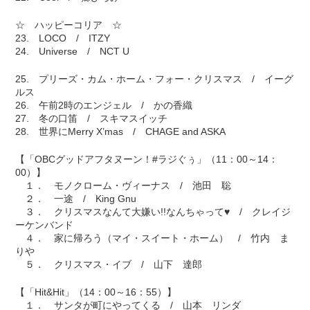
☆ ハッピーコリア ☆
23. LOCO / ITZY
24. Universe / NCT U
25. プリーズ・カム・ホーム・フォー・クリスマス / イーグ
ルス
26. 午前2時のエンジェル / かの香織
27. 冬の口笛 / スキマスイッチ
28. 世界にMerry X’mas / CHAGE and ASKA
【「OBCグッドアフタヌーン！#ラジぐぅ」（11：00～14：
00）】
１． モノクローム・ヴィーナス / 池田 聡
２． 一途 / King Gnu
３． クリスマスなんて大嫌い!!なんちゃって♥ / クレイジ
ーケンバンド
４． 家に帰ろう（マイ・スイート・ホーム） / 竹内 ま
りや
５． クリスマス・イブ / 山下 達郎
【「Hit&Hit」（14：00～16：55）】
１． サンタが町にやってくる / 山本 リンダ