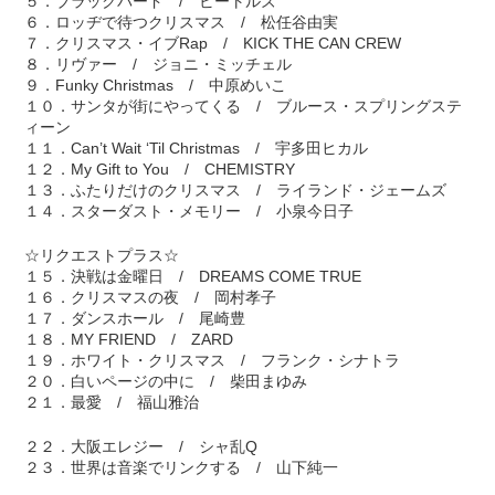
５．ブラックバード / ビートルズ
６．ロッヂで待つクリスマス / 松任谷由実
７．クリスマス・イブRap / KICK THE CAN CREW
８．リヴァー / ジョニ・ミッチェル
９．Funky Christmas / 中原めいこ
１０．サンタが街にやってくる / ブルース・スプリングステ
ィーン
１１．Can’t Wait ‘Til Christmas / 宇多田ヒカル
１２．My Gift to You / CHEMISTRY
１３．ふたりだけのクリスマス / ライランド・ジェームズ
１４．スターダスト・メモリー / 小泉今日子
☆リクエストプラス☆
１５．決戦は金曜日 / DREAMS COME TRUE
１６．クリスマスの夜 / 岡村孝子
１７．ダンスホール / 尾崎豊
１８．MY FRIEND / ZARD
１９．ホワイト・クリスマス / フランク・シナトラ
２０．白いページの中に / 柴田まゆみ
２１．最愛 / 福山雅治
２２．大阪エレジー / シャ乱Q
２３．世界は音楽でリンクする / 山下純一