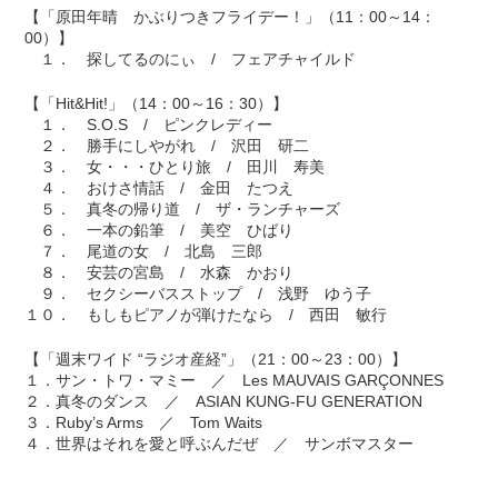
【「原田年晴 かぶりつきフライデー！」（11：00～14：
00）】
１． 探してるのにぃ / フェアチャイルド
【「Hit&Hit!」（14：00～16：30）】
１． S.O.S / ピンクレディー
２． 勝手にしやがれ / 沢田 研二
３． 女・・・ひとり旅 / 田川 寿美
４． おけさ情話 / 金田 たつえ
５． 真冬の帰り道 / ザ・ランチャーズ
６． 一本の鉛筆 / 美空 ひばり
７． 尾道の女 / 北島 三郎
８． 安芸の宮島 / 水森 かおり
９． セクシーバスストップ / 浅野 ゆう子
１０． もしもピアノが弾けたなら / 西田 敏行
【「週末ワイド “ラジオ産経”」（21：00～23：00）】
１．サン・トワ・マミー ／ Les MAUVAIS GARÇONNES
２．真冬のダンス ／ ASIAN KUNG-FU GENERATION
３．Ruby’s Arms ／ Tom Waits
４．世界はそれを愛と呼ぶんだぜ ／ サンボマスター