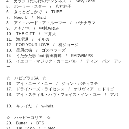
4. カラクリだらけのテンダネス / Sexy Zone
5. ポーラー・スター / 八神純子
6. きっとどこかで / TUBE
7. Need U / NiziU
8. アイ・ハード・ア・ルーマー / バナナラマ
9. ともだち / 中村あゆみ
10. THE GIFT / 平井大
11. 海岸通 / イルカ
12. FOR YOUR LOVE / 柳ジョージ
13. 星屑の街 / ゴスペラーズ
14. うたかた歌 feat.菅田将暉 / RADWIMPS
15. イエロー・マジック・カーニバル / ティン・パン・アレ
ー
☆ ハピプラUSA ☆
16. アイ・ニード・ユー / ジョン・バティステ
17. ドライバーズ・ライセンス / オリヴィア・ロドリゴ
18. アイ・スティル・ハヴ・フェイス・イン・ユー / アバ
19. キレイだ / w-inds.
☆ ハッピーコリア ☆
20. Butter / BTS
21. TIKI TAKA / T-ARA