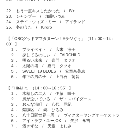
22. もう一度キスしたかった / B’z
23. シャンプー / 加藤いづみ
24. ステイ・ウィズ・ミー / アイランド
25. 冬のうた / Kiroro
【「OBCグッドアフタヌーン！#ラジぐぅ」（11：00～14：
00）】
１． プライベイト / 広末 涼子
２． 探してるのにぃ / FAIRCHILD
３． 明るい未来 / 嘉門 タツオ
４． 太陽の塔 / 嘉門 タツオ
５． SWEET 19 BLUES / 安室奈美恵
６． 年下の男の子 / 上白石 萌音
【「Hit&Hit」（14：00～16：55）】
１． 木枯しの二人 / 伊藤 咲子
２． 風が泣いている / ザ・スパイダース
３． おんな港町 / 八代 亜紀
４． 禁猟区 / 郷 ひろみ
５． 八十日間世界一周 / ヴィクターヤングオーケストラ
６． アイ・ラブ・ユー,OK / 矢沢 永吉
７． 酒きずな / 天童 よしみ