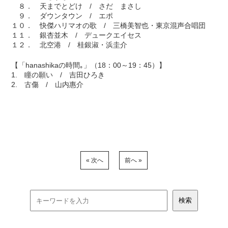
８． 天までとどけ / さだ まさし
９． ダウンタウン / エポ
１０． 快傑ハリマオの歌 / 三橋美智也・東京混声合唱団
１１． 銀杏並木 / デュークエイセス
１２． 北空港 / 桂銀淑・浜圭介
【「hanashikaの時間｡」（18：00～19：45）】
1. 瞳の願い / 吉田ひろき
2. 古傷 / 山内惠介
« 次へ
前へ »