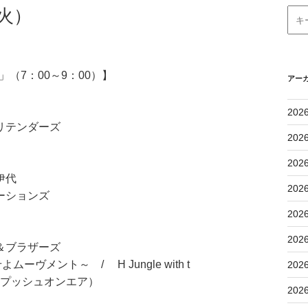
火）
（7：00～9：00）】
アー
202
リテンダーズ
202
202
伊代
202
ーションズ
202
202
＆ブラザーズ
ーヴメント～ / H Jungle with t
202
團（ワンプッシュオンエア）
202