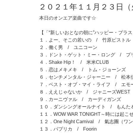
２０２１年１１月２３日（
本日のオンエア楽曲です☆
【「“新しいおとなの朝に”ハッピー・プラス」
１．よー、そこの若いの / 竹原ピストル
２．働く男 / ユニコーン
３．ドント・ゲット・ミー・ロング / プ
４．Shake Hip！ / 米米CLUB
５．恋はメキメキ / トム・ジョーンズ
６．センチメンタル・ジャーニー / 松本
７．ベスト・オブ・マイ・ライフ / エモ
８．ええじゃないか / ジャニーズWEST
９．カーニヴァル / カーディガンズ
１０．ダンシングオールナイト / もんた
１１．WOW WAR TONIGHT～時には起こせよム
１２．One Night Carnival / 氣志
１３．パプリカ / Foorin