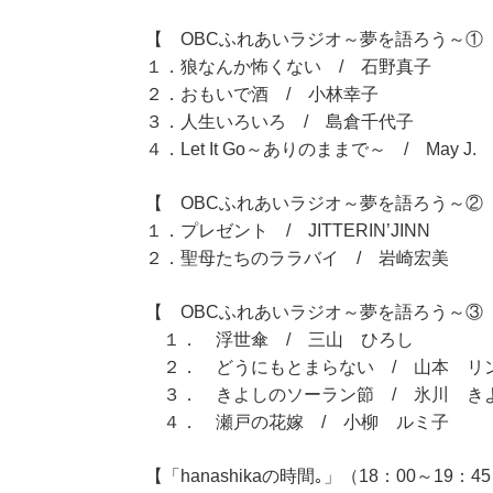
【 OBCふれあいラジオ～夢を語ろう～①（9
１．狼なんか怖くない / 石野真子
２．おもいで酒 / 小林幸子
３．人生いろいろ / 島倉千代子
４．Let It Go～ありのままで～ / May J.
【 OBCふれあいラジオ～夢を語ろう～②（1
１．プレゼント / JITTERIN’JINN
２．聖母たちのララバイ / 岩崎宏美
【 OBCふれあいラジオ～夢を語ろう～③（1
１． 浮世傘 / 三山 ひろし
２． どうにもとまらない / 山本 リ
３． きよしのソーラン節 / 氷川 き
４． 瀬戸の花嫁 / 小柳 ルミ子
【「hanashikaの時間｡」（18：00～19：4