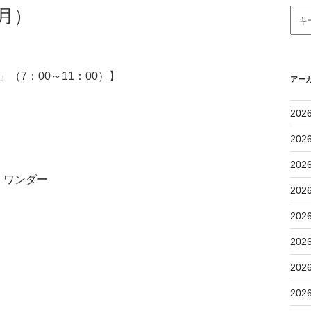
月）
（7：00～11：00）】
アー
202
202
202
・ワンダー
202
202
202
202
202