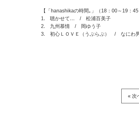
【「hanashikaの時間｡」（18：00～19：4
1. 聴かせて… / 松浦百美子
2. 九州慕情 / 岡ゆう子
3. 初心ＬＯＶＥ（うぶらぶ） / なにわ
« 次