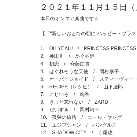
２０２１年１１月１５日（
本日のオンエア楽曲です☆
【「“新しいおとなの朝に”ハッピー・プラス」
1. OH YEAH! / PRINCESS PRINCESS
2. 神田川 / かぐや姫
3. 初戀 / 斉藤由貴
4. はぐれそうな天使 / 岡村孝子
5. オーバージョイド / スティーヴィー
6. RECIPE（レシピ） / 山下達郎
7. にじいろ / 絢香
8. きっと忘れない / ZARD
9. だいすき / 岡村靖幸
10. 孤独の旅路 / ニール・ヤング
11. エジプシャン / バングルス
12. SHADOW CITY / 寺尾聰