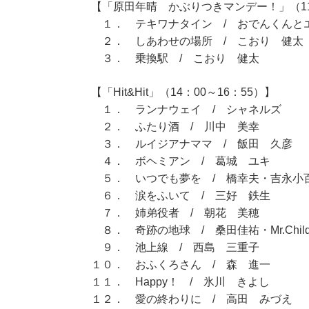
【「原田年晴 かぶりつきマンデー！」（11：
１． テキワナタイン / おでんくんと
２． しあわせの場所 / こおり 健太
３． 乗換駅 / こおり 健太
【「Hit&Hit」（14：00～16：55）】
１． ランナウェイ / シャネルズ
２． ふたり酒 / 川中 美幸
３． ルイジアナママ / 飯田 久彦
４． ボヘミアン / 葛城 ユキ
５． いつでも夢を / 橋幸夫・吉永小
６． 涙をふいて / 三好 鉄生
７． 姉弟役者 / 朝花 美穂
８． 奇跡の地球 / 桑田佳祐・Mr.Child
９． 池上線 / 西島 三重子
１０． おふくろさん / 森 進一
１１． Happy！ / 氷川 きよし
１２． 愛の終わりに / 高田 みづえ