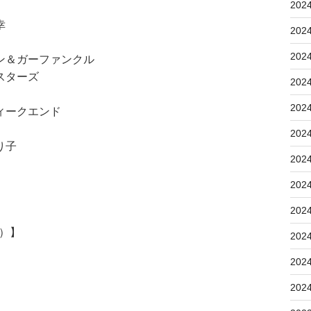
202
幸
202
202
ン＆ガーファンクル
スターズ
202
202
ィークエンド
202
り子
202
202
202
5）】
202
202
202