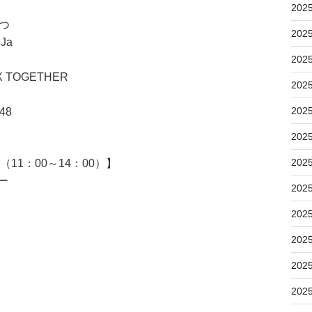
202
つ
202
Ja
202
 TOGETHER
202
202
48
202
202
11：00～14：00）】
ー
202
202
202
202
202