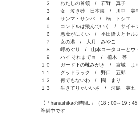
２． わたしの首領 / 石野 真子
３． 女 泣き砂 日本海 / 川中 美
４． サンマ・サンバ / 楠 トシエ
５． コンドルは飛んでいく / サイモ
６． 悪魔がにくい / 平田隆夫とセル
７． 女の港 / 大月 みやこ
８． 岬めぐり / 山本コータローとウ
９． ハイ それまでョ / 植木 等
１０． ガード下の靴みがき / 宮城 ま
１１． グッドラック / 野口 五郎
１２． 何でもないわ / 園 まり
１３． 生きてりゃいいさ / 河島 英五
【「hanashikaの時間｡」（18：00～19：4
準備中です