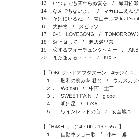
13. いつまでも変わらぬ愛を / 織田哲郎
14. なんでもないよ、 / マカロニえんぴ
15. そばにいるね / 青山テルマ feat.Soul
16. 大好物 / スピッツ
17. 0×1＝LOVESONG / TOMORROW X
18. 深呼吸して / 渡辺満里奈
19. 恋するフォーチュンクッキー / AKB
20. また逢える・・・ / KIX-S
【「OBCグッドアフタヌーン！#ラジぐぅ」（
１． 勝利の笑みを 君と / ウカスカジ
２． Woman / 中西 圭三
３． SWEET PAIN / globe
４． 明け星 / LiSA
５． ワインレッドの心 / 安全地帯
【「Hit&Hit」（14：00～16：55）】
１． 自動車ショー歌 / 小林 旭