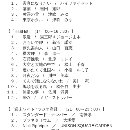
１． 素直になりたい / ハイファイセット
２． 落葉 / 吉田 拓郎
３． 黄昏の雪 / 津吹 みゆ
４． 東京ホタル / 津吹 みゆ
【「Hit&Hit!」（14：00～16：30）】
１． 浪漫 / 憲三郎＆ジョージ山本
２． おもいで岬 / 新沼 謙治
３． 夢先案内人 / 山口 百恵
４． 襟裳岬 / 森 進一
５． 石狩挽歌 / 北原 ミレイ
６． 大空と大地の中で / 松山 千春
７． 逢いたくて北国へ / 小柳 ルミ子
８． 月夜だね / 川中 美幸
９． てんで話にならないわ / 美川 憲一
１０． 埠頭を渡る風 / 松任谷 由実
１１． 無常の夢 / 佐川 満男
１２． SKY / メガ・ストッパー
【「週末ワイド “ラジオ産経”」（21：00～23：00）】
１． スタンダード・ナンバー ／ 南佳孝
２． プラネタリウム ／ 大塚愛
３． Nihil Pip Viper ／ UNISON SQUARE GARDEN