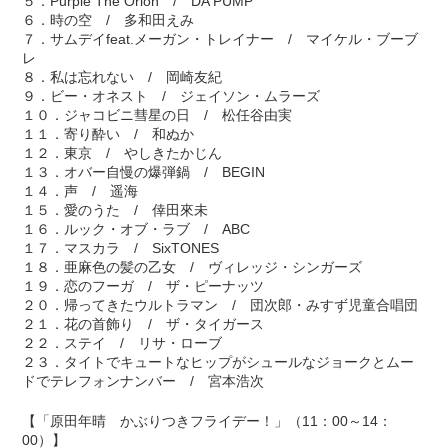
５．Purple The Orion / DA PUMP
６．時の空 / 多和田えみ
７．サムデイfeat.メーガン・トレイナー / マイケル・ブーブ
レ
８．私は忘れない / 岡崎友紀
９．ビー・オネスト / ジェイソン・ムラーズ
１０．ジャコビニ彗星の日 / 松任谷由実
１１．寄り酔い / 和ぬか
１２．東京 / やしきたかじん
１３．オバー自慢の爆弾鍋 / BEGIN
１４．声 / 遥海
１５．愛のうた / 倖田來未
１６．ルック・オブ・ラブ / ABC
１７．マスカラ / SixTONES
１８．亜麻色の髪の乙女 / ヴィレッジ・シンガーズ
１９．恋のフーガ / ザ・ピーナッツ
２０．帰ってきたウルトラマン / 団次郎・みすず児童合唱団
２１．花の首飾り / ザ・タイガース
２２．ステイ / リサ・ローブ
２３．タイトでキュートなヒップがシュールなジョークとムー
ドでテレフォンナンバー / 宮本浩次
【「原田年晴 かぶりつきフライデー！」（11：00～14：
00）】