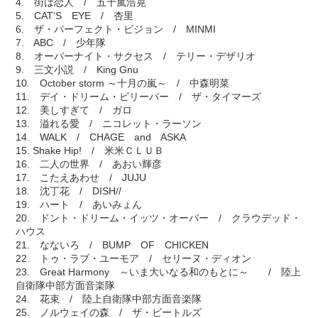
4. 街は恋人 / 五十嵐浩晃
5. CAT’S EYE / 杏里
6. ザ・パーフェクト・ビジョン / MINMI
7. ABC / 少年隊
8. オーバーナイト・サクセス / テリー・デザリオ
9. 三文小説 / King Gnu
10. October storm ～十月の嵐～ / 中森明菜
11. デイ・ドリーム・ビリーバー / ザ・タイマーズ
12. 美しすぎて / ガロ
13. 溢れる愛 / ニコレット・ラーソン
14. WALK / CHAGE and ASKA
15. Shake Hip! / 米米ＣＬＵＢ
16. 二人の世界 / あおい輝彦
17. こたえあわせ / JUJU
18. 沈丁花 / DISH//
19. ハート / あいみょん
20. ドント・ドリーム・イッツ・オーバー / クラウデッド・
ハウス
21. なないろ / BUMP OF CHICKEN
22. トゥ・ラブ・ユーモア / セリーヌ・ディオン
23. Great Harmony ～いま大いなる和のもとに～ / 陸上
自衛隊中部方面音楽隊
24. 花束 / 陸上自衛隊中部方面音楽隊
25. ノルウェイの森 / ザ・ビートルズ