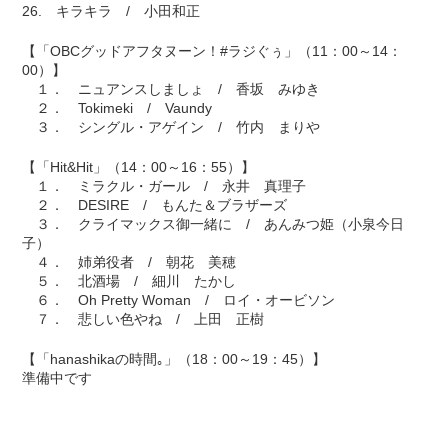
26. キラキラ / 小田和正
【「OBCグッドアフタヌーン！#ラジぐぅ」（11：00～14：
00）】
１． ニュアンスしましょ / 香坂 みゆき
２． Tokimeki / Vaundy
３． シングル・アゲイン / 竹内 まりや
【「Hit&Hit」（14：00～16：55）】
１． ミラクル・ガール / 永井 真理子
２． DESIRE / もんた＆ブラザーズ
３． クライマックス御一緒に / あんみつ姫（小泉今日
子）
４． 姉弟役者 / 朝花 美穂
５． 北酒場 / 細川 たかし
６． Oh Pretty Woman / ロイ・オービソン
７． 悲しい色やね / 上田 正樹
【「hanashikaの時間｡」（18：00～19：45）】
準備中です