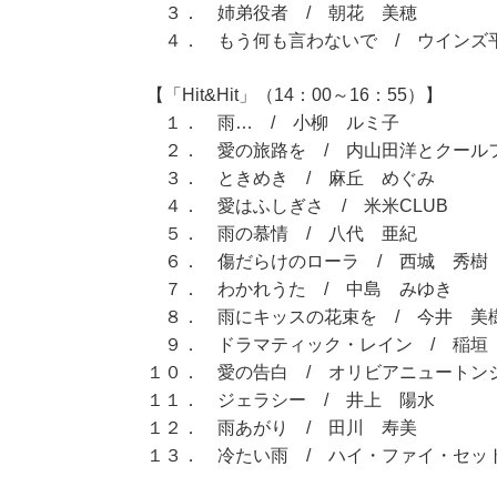
３． 姉弟役者 / 朝花 美穂
４． もう何も言わないで / ウインズ
【「Hit&Hit」（14：00～16：55）】
１． 雨… / 小柳 ルミ子
２． 愛の旅路を / 内山田洋とクール
３． ときめき / 麻丘 めぐみ
４． 愛はふしぎさ / 米米CLUB
５． 雨の慕情 / 八代 亜紀
６． 傷だらけのローラ / 西城 秀樹
７． わかれうた / 中島 みゆき
８． 雨にキッスの花束を / 今井 美
９． ドラマティック・レイン / 稲垣
１０． 愛の告白 / オリビアニュートン
１１． ジェラシー / 井上 陽水
１２． 雨あがり / 田川 寿美
１３． 冷たい雨 / ハイ・ファイ・セッ