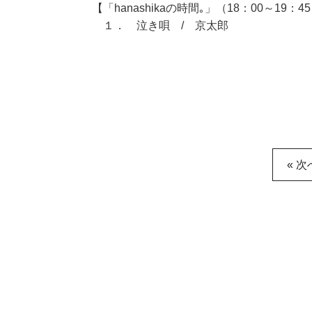
【「hanashikaの時間｡」（18：00～19：4
１． 泣き唄 / 京太郎
« 次