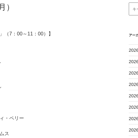
月）
（7：00～11：00）】
アー
202
202
イ
202
202
シ
202
202
ティ・ペリー
202
202
ダムス