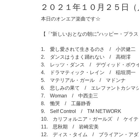
２０２１年１０月２５日（
本日のオンエア楽曲です☆
【「“新しいおとなの朝に”ハッピー・プラス」
1. 愛し愛されて生きるのさ / 小沢健二
2. ダンスはうまく踊れない / 高樹澪
3. レッツ・ダンス / デヴィッド・ボウ
4. ドラマティック・レイン / 稲垣潤一
5. マテリアル・ガール / マドンナ
6. 悲しみの果て / エレファントカシマ
7. Woman / 中西圭三
8. 慟哭 / 工藤静香
9. Self Control / TM NETWORK
10. カリフォルニア・ガールズ / ケイ
11. 思秋期 / 岩崎宏美
12. ディス・タイム / ブライアン・ア