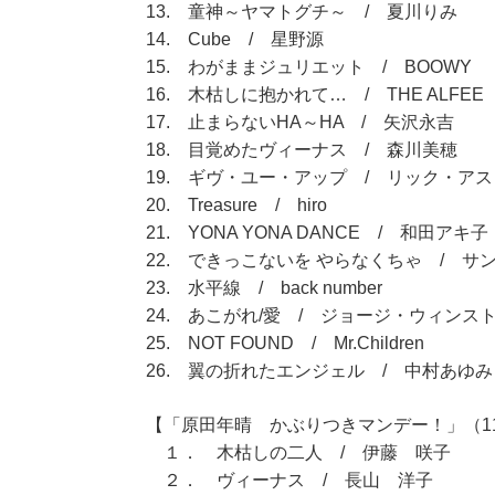
13. 童神～ヤマトグチ～ / 夏川りみ
14. Cube / 星野源
15. わがままジュリエット / BOOWY
16. 木枯しに抱かれて… / THE ALFEE
17. 止まらないHA～HA / 矢沢永吉
18. 目覚めたヴィーナス / 森川美穂
19. ギヴ・ユー・アップ / リック・ア
20. Treasure / hiro
21. YONA YONA DANCE / 和田アキ子
22. できっこないを やらなくちゃ / サ
23. 水平線 / back number
24. あこがれ/愛 / ジョージ・ウィンス
25. NOT FOUND / Mr.Children
26. 翼の折れたエンジェル / 中村あゆみ
【「原田年晴 かぶりつきマンデー！」（11：
１． 木枯しの二人 / 伊藤 咲子
２． ヴィーナス / 長山 洋子