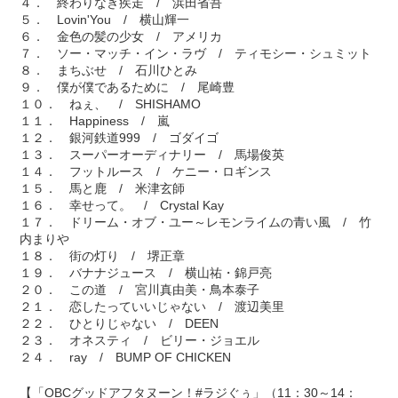
４． 終わりなき疾走 / 浜田省吾
５． Lovin'You / 横山輝一
６． 金色の髪の少女 / アメリカ
７． ソー・マッチ・イン・ラヴ / ティモシー・シュミット
８． まちぶせ / 石川ひとみ
９． 僕が僕であるために / 尾崎豊
１０． ねぇ、 / SHISHAMO
１１． Happiness / 嵐
１２． 銀河鉄道999 / ゴダイゴ
１３． スーパーオーディナリー / 馬場俊英
１４． フットルース / ケニー・ロギンス
１５． 馬と鹿 / 米津玄師
１６． 幸せって。 / Crystal Kay
１７． ドリーム・オブ・ユー～レモンライムの青い風 / 竹
内まりや
１８． 街の灯り / 堺正章
１９． バナナジュース / 横山祐・錦戸亮
２０． この道 / 宮川真由美・鳥本泰子
２１． 恋したっていいじゃない / 渡辺美里
２２． ひとりじゃない / DEEN
２３． オネスティ / ビリー・ジョエル
２４． ray / BUMP OF CHICKEN
【「OBCグッドアフタヌーン！#ラジぐぅ」（11：30～14：