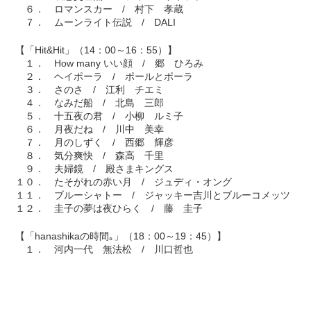
６． ロマンスカー / 村下 孝蔵
７． ムーンライト伝説 / DALI
【「Hit&Hit」（14：00～16：55）】
１． How many いい顔 / 郷 ひろみ
２． ヘイポーラ / ポールとポーラ
３． さのさ / 江利 チエミ
４． なみだ船 / 北島 三郎
５． 十五夜の君 / 小柳 ルミ子
６． 月夜だね / 川中 美幸
７． 月のしずく / 西郷 輝彦
８． 気分爽快 / 森高 千里
９． 夫婦鏡 / 殿さまキングス
１０． たそがれの赤い月 / ジュディ・オング
１１． ブルーシャトー / ジャッキー吉川とブルーコメッツ
１２． 圭子の夢は夜ひらく / 藤 圭子
【「hanashikaの時間｡」（18：00～19：45）】
１． 河内一代 無法松 / 川口哲也