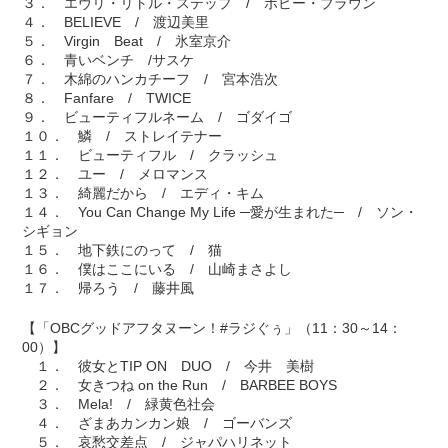
３． エヴリ・リトル・ステップ / ボビー・ブラウン
４． BELIEVE / 渡辺美里
５． Virgin Beat / 氷室京介
６． 青いベンチ /サスケ
７． 木綿のハンカチーフ / 宮本浩次
８． Fanfare / TWICE
９． ビューティフルネーム / ゴダイゴ
１０． 鱗 / ストレイテナー
１１． ビューティフル / クラッシュ
１２． ユー / メロマンス
１３． 綺麗だから / エディ・キム
１４． You Can Change My Life ─愛が生まれた─ / ソン・
シギョン
１５． 地下鉄にのって / 猫
１６． 僕はここにいる / 山崎まさよし
１７． 帰ろう / 藤井風
【「OBCグッドアフタヌーン！#ラジぐぅ」（11：30～14：
00）】
１． 彼女とTIP ON DUO / 今井 美樹
２． 女きつね on the Run / BARBEE BOYS
３． Mela! / 緑黄色社会
４． ざまあカンカン娘 / ゴーバンズ
５． 哀愁交差点 / ジャパハリネット