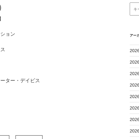
）
】
セション
アー
ース
202
ソ
202
202
キーター・デイビス
202
202
202
202
202