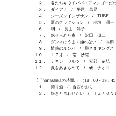
２． 君たちキウイパパイアマンゴーだね
３． ダイアナ / 平尾 昌晃
４． シーズンインザサン / TUBE
５． 夏のクラクション / 稲垣 潤一
６． 蜩 / 長山 洋子
７． 魅せられた夜 / 沢田 研二
８． ダンスはうまく踊れない / 高樹
９． 情熱のルンバ / 殿さまキングス
１０． １７才 / 南 沙織
１１． テネシーワルツ / 安部 恭弘
１２． 夏をあきらめて / 研 ナオコ
【「hanashikaの時間｡」（18：00～19：4
１． 契り酒 / 香西かおり
２． 好きと言わせたい / ＩＺ＊ＯＮ