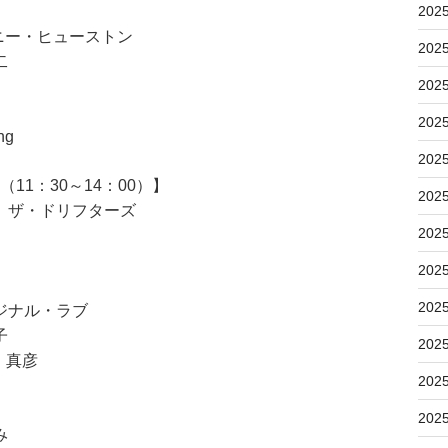
202
トニー・ヒューストン
202
二
202
202
ng
202
11：30～14：00）】
202
 ザ・ドリフターズ
202
202
202
ジナル・ラブ
子
202
 真彦
202
202
み