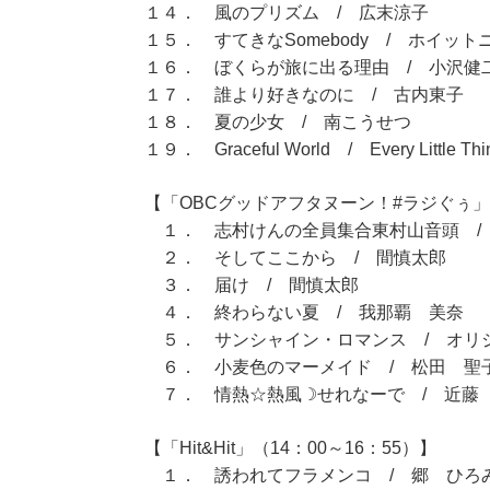
１４． 風のプリズム / 広末涼子
１５． すてきなSomebody / ホイッ
１６． ぼくらが旅に出る理由 / 小沢健
１７． 誰より好きなのに / 古内東子
１８． 夏の少女 / 南こうせつ
１９． Graceful World / Every Little Thi
【「OBCグッドアフタヌーン！#ラジぐぅ」（
１． 志村けんの全員集合東村山音頭 /
２． そしてここから / 間慎太郎
３． 届け / 間慎太郎
４． 終わらない夏 / 我那覇 美奈
５． サンシャイン・ロマンス / オリ
６． 小麦色のマーメイド / 松田 聖
７． 情熱☆熱風☽せれなーで / 近藤
【「Hit&Hit」（14：00～16：55）】
１． 誘われてフラメンコ / 郷 ひろ