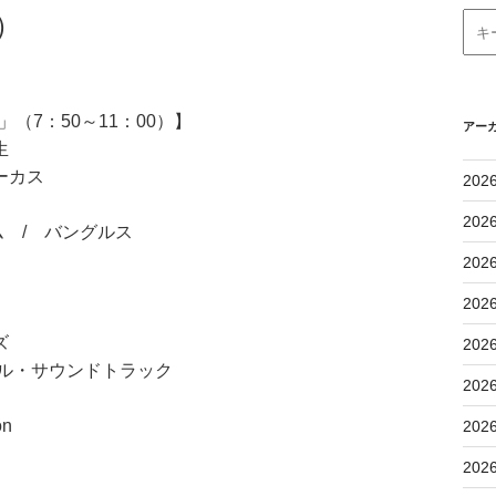
）
（7：50～11：00）】
アー
生
ーカス
202
202
 / バングルス
202
202
ズ
202
ル・サウンドトラック
202
n
202
202