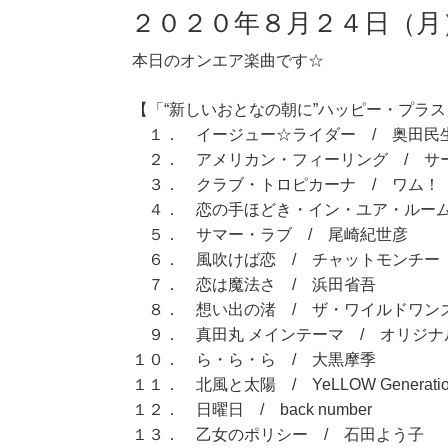
２０２０年８月２４日（月
本日のオンエア楽曲です☆
【「“新しいおとなの朝に”ハッピー・プラス」
１． イージュー☆ライダー / 奥田民
２． アメリカン・フィーリング / サ
３． クラブ・トロピカーナ / ワム！
４． 恋の手ほどき・イン・ユア・ルーム
５． サマー・ラブ / 尾崎紀世彦
６． 風吹けば恋 / チャットモンチー
７． 恋は魔法さ / 浜田省吾
８． 想い出の渚 / ザ・ワイルドワン
９． 真田丸 メインテーマ / オリジナ
１０． ら・ら・ら / 大黒摩季
１１． 北風と太陽 / YeLLOW Generatio
１２． 日曜日 / back number
１３． 乙女のポリシー / 石田よう子