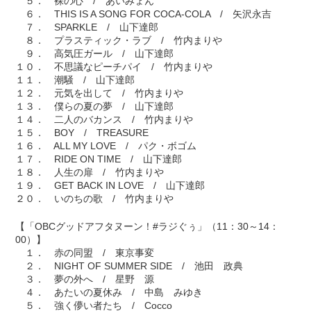
５． 裸の心 / あいみょん
６． THIS IS A SONG FOR COCA-COLA / 矢沢永吉
７． SPARKLE / 山下達郎
８． プラスティック・ラブ / 竹内まりや
９． 高気圧ガール / 山下達郎
１０． 不思議なピーチパイ / 竹内まりや
１１． 潮騒 / 山下達郎
１２． 元気を出して / 竹内まりや
１３． 僕らの夏の夢 / 山下達郎
１４． 二人のバカンス / 竹内まりや
１５． BOY / TREASURE
１６． ALL MY LOVE / パク・ボゴム
１７． RIDE ON TIME / 山下達郎
１８． 人生の扉 / 竹内まりや
１９． GET BACK IN LOVE / 山下達郎
２０． いのちの歌 / 竹内まりや
【「OBCグッドアフタヌーン！#ラジぐぅ」（11：30～14：
00）】
１． 赤の同盟 / 東京事変
２． NIGHT OF SUMMER SIDE / 池田 政典
３． 夢の外へ / 星野 源
４． あたいの夏休み / 中島 みゆき
５． 強く儚い者たち / Cocco