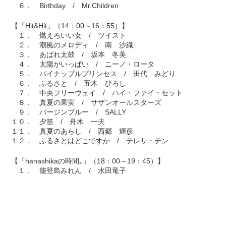
６． Birthday / Mr.Children
【「Hit&Hit」（14：00～16：55）】
１． 燃えろいい女 / ツイスト
２． 潮風のメロディ / 南 沙織
３． あばれ太鼓 / 坂本 冬美
４． 太陽がいっぱい / ニーノ・ロータ
５． パイナップルプリンセス / 田代 みどり
６． ふるさと / 五木 ひろし
７． 中央フリーウェイ / ハイ・ファイ・セット
８． 真夏の果実 / サザンオールスターズ
９． バージンブルー / SALLY
１０． 夕笛 / 舟木 一夫
１１． 真夏のあらし / 西郷 輝彦
１２． ふるさとはどこですか / テレサ・テン
【「hanashikaの時間｡」（18：00～19：45）】
１． 能登島みれん / 水田竜子