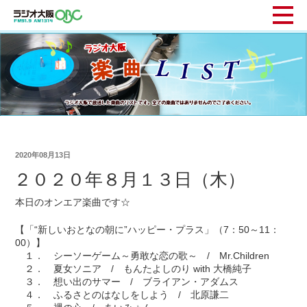
2020年08月13日
２０２０年８月１３日（木）
本日のオンエア楽曲です☆
【「“新しいおとなの朝に”ハッピー・プラス」（7：50～11：
00）】
１． シーソーゲーム～勇敢な恋の歌～ / Mr.Children
２． 夏女ソニア / もんたよしのり with 大橋純子
３． 想い出のサマー / ブライアン・アダムス
４． ふるさとのはなしをしよう / 北原謙二