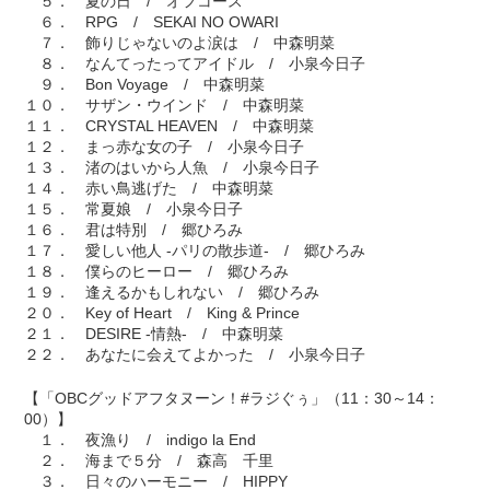
５． 夏の日 / オフコース
６． RPG / SEKAI NO OWARI
７． 飾りじゃないのよ涙は / 中森明菜
８． なんてったってアイドル / 小泉今日子
９． Bon Voyage / 中森明菜
１０． サザン・ウインド / 中森明菜
１１． CRYSTAL HEAVEN / 中森明菜
１２． まっ赤な女の子 / 小泉今日子
１３． 渚のはいから人魚 / 小泉今日子
１４． 赤い鳥逃げた / 中森明菜
１５． 常夏娘 / 小泉今日子
１６． 君は特別 / 郷ひろみ
１７． 愛しい他人 -パリの散歩道- / 郷ひろみ
１８． 僕らのヒーロー / 郷ひろみ
１９． 逢えるかもしれない / 郷ひろみ
２０． Key of Heart / King & Prince
２１． DESIRE -情熱- / 中森明菜
２２． あなたに会えてよかった / 小泉今日子
【「OBCグッドアフタヌーン！#ラジぐぅ」（11：30～14：
00）】
１． 夜漁り / indigo la End
２． 海まで５分 / 森高 千里
３． 日々のハーモニー / HIPPY