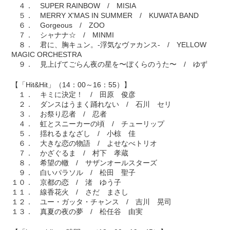
４． SUPER RAINBOW / MISIA
５． MERRY X'MAS IN SUMMER / KUWATA BAND
６． Gorgeous / ZOO
７． シャナナ☆ / MINMI
８． 君に、胸キュン。-浮気なヴァカンス- / YELLOW
MAGIC ORCHESTRA
９． 見上げてごらん夜の星を〜ぼくらのうた〜 / ゆず
【「Hit&Hit」（14：00～16：55）】
１． キミに決定！ / 田原 俊彦
２． ダンスはうまく踊れない / 石川 セリ
３． お祭り忍者 / 忍者
４． 虹とスニーカーの頃 / チューリップ
５． 揺れるまなざし / 小椋 佳
６． 大きな恋の物語 / よせなべトリオ
７． かざぐるま / 村下 孝蔵
８． 希望の轍 / サザンオールスターズ
９． 白いパラソル / 松田 聖子
１０． 京都の恋 / 渚 ゆう子
１１． 線香花火 / さだ まさし
１２． ユー・ガッタ・チャンス / 吉川 晃司
１３． 真夏の夜の夢 / 松任谷 由実