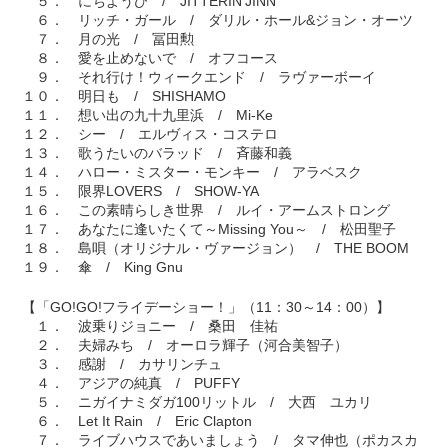
５． にちようび / JITTERIN'JINN
６． リッチ・ガール / ダリル・ホール&ジョン・オーツ
７． 月の光 / 冨田勲
８． 愛を止めないで / オフコース
９． それ行け！ウィークエンド / ラヴァーボーイ
１０． 明日も / SHISHAMO
１１． 想い出の九十九里浜 / Mi-Ke
１２． シー / エルヴィス・コステロ
１３． 歌うたいのバラッド / 斉藤和義
１４． ハロー・ミスター・モンキー / アラベスク
１５． 限界LOVERS / SHOW-YA
１６． この素晴らしき世界 / ルイ・アームストロング
１７． あなたに逢いたくて～Missing You～ / 松田聖子
１８． 島唄（オリジナル・ヴァージョン） / THE BOOM
１９． 傘 / King Gnu
【「GO!GO!フライデーショー！」（11：30～14：00）】
１． 波乗りジョニー / 桑田 佳祐
２． 夫婦みち / オーロラ輝子（河合美智子）
３． 感謝 / カサリンチュ
４． アジアの純真 / PUFFY
５． ニガイナミダガ100リットル / 大西 ユカリ
６． Let It Rain / Eric Clapton
７． ライブハウスであいましょう / タマ伸也（ポカスカ