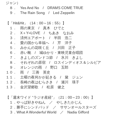
ジャン）
８． Yes And No / DRAMS COME TRUE
９． The Rain Song / Led Zeppelin
【「Hit&Hit」（14：00～16：55）】
１． 雨の東京 / 真木 ひでと
２． X＋Y=LOVE / ちあき なおみ
３． 済州エアポート / 半田 浩二
４． 愛の国から幸福へ / 芹 洋子
５． みかんの花咲く丘 / 川田 正子
６． 赤い靴 / 城ゆかり・東映児童合唱団
７． きよしのズンドコ節 / 氷川 きよし
８． それぞれの原宿 / ロスインディオス＆シルビア
９． オレンジの雨 / 野口 五郎
１０． 雨 / 三善 英史
１１． 土曜の夜何かが起きる / 黛 ジュン
１２． 長崎の夜はむらさき / 瀬川 瑛子
１３． 金沢望郷歌 / 松原 健之
【「週末ワイド “ラジオ産経”」（21：00～23：00）】
１．やっぱ好きやねん ／ やしきたかじん
２．勝手にシンドバッド ／ ササンオールスターズ
３．What A Wonderful World ／ Nadia Gifford