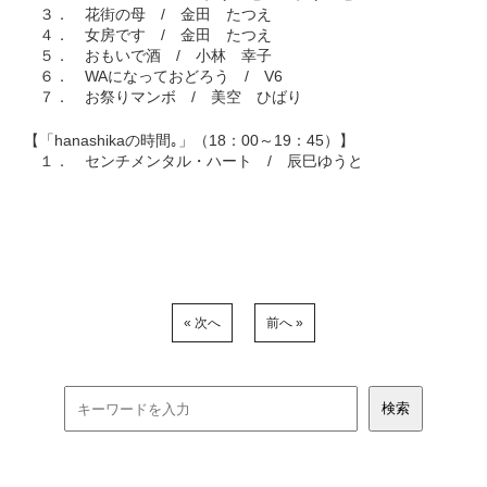
３． 花街の母 / 金田 たつえ
４． 女房です / 金田 たつえ
５． おもいで酒 / 小林 幸子
６． WAになっておどろう / V6
７． お祭りマンボ / 美空 ひばり
【「hanashikaの時間｡」（18：00～19：45）】
１． センチメンタル・ハート / 辰巳ゆうと
« 次へ
前へ »