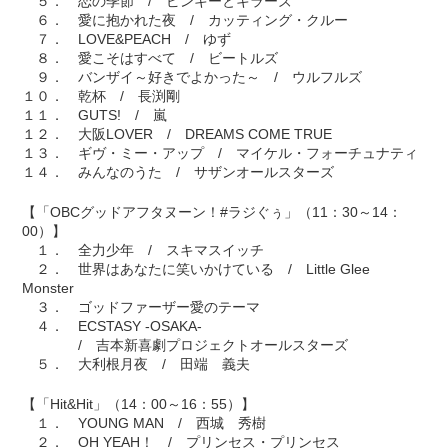
５． 恋の季節 / ピンキーとキラーズ
６． 愛に抱かれた夜 / カッティング・クルー
７． LOVE&PEACH / ゆず
８． 愛こそはすべて / ビートルズ
９． バンザイ～好きでよかった～ / ウルフルズ
１０． 乾杯 / 長渕剛
１１． GUTS! / 嵐
１２． 大阪LOVER / DREAMS COME TRUE
１３． ギヴ・ミー・アップ / マイケル・フォーチュナティ
１４． みんなのうた / サザンオールスターズ
【「OBCグッドアフタヌーン！#ラジぐぅ」（11：30～14：
00）】
１． 全力少年 / スキマスイッチ
２． 世界はあなたに笑いかけている / Little Glee
Monster
３． ゴッドファーザー愛のテーマ
４． ECSTASY -OSAKA-
/ 吉本新喜劇プロジェクトオールスターズ
５． 大利根月夜 / 田端 義夫
【「Hit&Hit」（14：00～16：55）】
１． YOUNG MAN / 西城 秀樹
２． OH YEAH！ / プリンセス・プリンセス