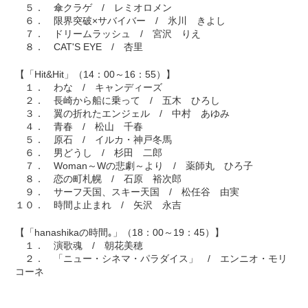
５． 傘クラゲ / レミオロメン
６． 限界突破×サバイバー / 氷川 きよし
７． ドリームラッシュ / 宮沢 りえ
８． CAT'S EYE / 杏里
【「Hit&Hit」（14：00～16：55）】
１． わな / キャンディーズ
２． 長崎から船に乗って / 五木 ひろし
３． 翼の折れたエンジェル / 中村 あゆみ
４． 青春 / 松山 千春
５． 原石 / イルカ・神戸冬馬
６． 男どうし / 杉田 二郎
７． Woman～Wの悲劇～より / 薬師丸 ひろ子
８． 恋の町札幌 / 石原 裕次郎
９． サーフ天国、スキー天国 / 松任谷 由実
１０． 時間よ止まれ / 矢沢 永吉
【「hanashikaの時間｡」（18：00～19：45）】
１． 演歌魂 / 朝花美穂
２． 「ニュー・シネマ・パラダイス」 / エンニオ・モリ
コーネ