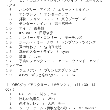
５． ヒア・カムズ・ザ・レイン・アゲイン / ユーリズミ
ックス
６． ハングリー・アイズ / エリック・カルメン
７． アンブレラ / アンダーグラフ
８． 拝啓、ジョン・レノン / 真心ブラザーズ
９． テンダー・レイン / 高井麻巳子
１０． アイ / 秦基博
１１． It's BAD / 田原俊彦
１２． オンリー・ザ・ロンリー / モーテルズ
１３． ホールド・ミー・ナウ / トンプソン・ツインズ
１４． 夏の終わり / 森山直太朗
１５． 幸せのスタートライン / cyan
１６． 愛旅 / cyan
１７． 宇宙のファンタジー / アース・ウィンド・アンド・
ファイアー
１８． ジュリアン / プリンセスプリンセス
１９． a Boy～ずっと忘れない～ / GLAY
【「OBCグッドアフタヌーン！#ラジぐぅ」（11：30～14：
00）】
１． Re:LIVE / 関ジャニ∞
２． 淋しい熱帯魚 / Wink
３． 恋するカレン / 大滝 詠一
４． シーソーゲーム～勇敢な恋の歌～ / Mr.Children