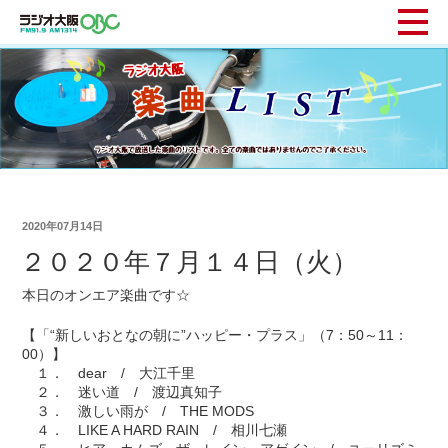
2020年07月14日
２０２０年７月１４日（火）
本日のオンエア楽曲です☆
【「“新しいおとなの朝に”ハッピー・プラス」（7：50～11：
00）】
１． dear / 大江千里
２． 迷い道 / 渡辺真知子
３． 激しい雨が / THE MODS
４． LIKE A HARD RAIN / 相川七瀬