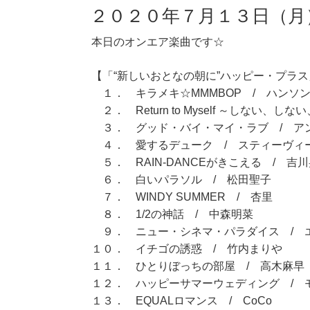
２０２０年７月１３日（月
本日のオンエア楽曲です☆
【「“新しいおとなの朝に”ハッピー・プラス」
１． キラメキ☆MMMBOP / ハンソ
２． Return to Myself ～しない、
３． グッド・バイ・マイ・ラブ / ア
４． 愛するデューク / スティーヴィ
５． RAIN-DANCEがきこえる / 吉
６． 白いパラソル / 松田聖子
７． WINDY SUMMER / 杏里
８． 1/2の神話 / 中森明菜
９． ニュー・シネマ・パラダイス / 
１０． イチゴの誘惑 / 竹内まりや
１１． ひとりぼっちの部屋 / 高木麻早
１２． ハッピーサマーウェディング / 
１３． EQUALロマンス / CoCo