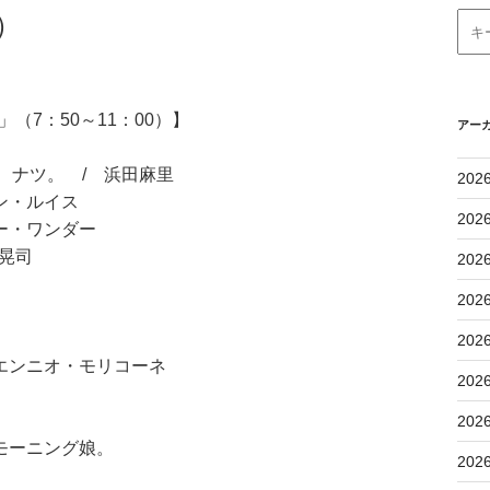
）
（7：50～11：00）】
アー
ン
しない、ナツ。 / 浜田麻里
202
ン・ルイス
202
ー・ワンダー
川晃司
202
202
202
エンニオ・モリコーネ
202
202
モーニング娘。
202