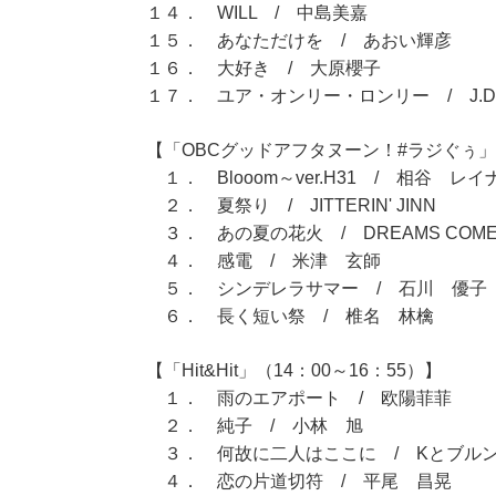
１４． WILL / 中島美嘉
１５． あなただけを / あおい輝彦
１６． 大好き / 大原櫻子
１７． ユア・オンリー・ロンリー / J.D
【「OBCグッドアフタヌーン！#ラジぐぅ」（
１． Blooom～ver.H31 / 相谷 レイ
２． 夏祭り / JITTERIN' JINN
３． あの夏の花火 / DREAMS COME 
４． 感電 / 米津 玄師
５． シンデレラサマー / 石川 優子
６． 長く短い祭 / 椎名 林檎
【「Hit&Hit」（14：00～16：55）】
１． 雨のエアポート / 欧陽菲菲
２． 純子 / 小林 旭
３． 何故に二人はここに / Kとブル
４． 恋の片道切符 / 平尾 昌晃