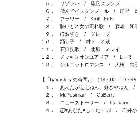
５． リゾラバ / 爆風スランプ
６． 飛んでイスタンブール / 庄野 
７． フラワー / KinKi Kids
８． 酔いどれ女の流れ歌 / 森本 和
９． ほおずき / グレープ
１０． 踊り子 / 村下 孝蔵
１１． 石狩挽歌 / 北原 ミレイ
１２． ノッキンオンユアドア / L↔R
１３． シルエットロマンス / 大橋 純
【「hanashikaの時間｡」（18：00～19：4
１． あんたがええねん、好きやねん /
２． Mr.Postman / CuBerry
３． ニューストーリー / CuBerry
４． 恋♥あなた♥し・だ・い! / 岩井