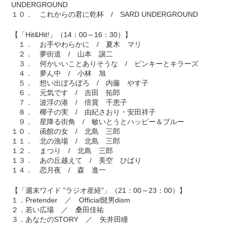
UNDERGROUND
１０． これからの君に乾杯 / SARD UNDERGROUND
【「Hit&Hit!」（14：00～16：30）】
１． お手やわらかに / 夏木 マリ
２． 夢街道 / 山本 譲二
３． 何かいいことありそうな / ピンキーとキラーズ
４． 夢ん中 / 小林 旭
５． 想い出ぼろぼろ / 内藤 やす子
６． 元気です / 吉田 拓郎
７． 波浮の港 / 倍賞 千恵子
８． 椰子の実 / 由紀さおり・安田祥子
９． 星降る街角 / 敏いとうとハッピー＆ブルー
１０． 函館の女 / 北島 三郎
１１． 北の漁場 / 北島 三郎
１２． まつり / 北島 三郎
１３． あの丘越えて / 美空 ひばり
１４． 恋月夜 / 森 進一
【「週末ワイド "ラジオ産経"」（21：00～23：00）】
１．Pretender ／ Official髭男dism
２．若い広場 ／ 桑田佳祐
３．あなたのSTORY ／ 矢井田瞳