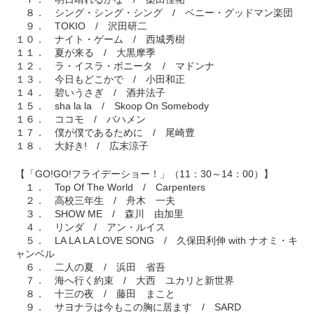
８． シング・シング・シング / ベニー・グッドマン楽団
９． TOKIO / 沢田研二
１０． ナイト・ゲーム / 西城秀樹
１１． 夏が来る / 大黒摩季
１２． ラ・イスラ・ボニータ / マドンナ
１３． 今日もどこかで / 小田和正
１４． 碧いうさぎ / 酒井法子
１５． sha la la / Skoop On Somebody
１６． ココモ / バハメン
１７． 僕が僕であるために / 尾崎豊
１８． 大好き! / 広末涼子
【「GO!GO!フライデーショー！」（11：30～14：00）】
１． Top Of The World / Carpenters
２． 高校三年生 / 舟木 一夫
３． SHOW ME / 森川 由加里
４． リンダ / アン・ルイス
５． LA LA LA LOVE SONG / 久保田利伸 with ナオミ・キ
ャンベル
６． 二人の夏 / 浜田 省吾
７． 海へ行く約束 / 大西 ユカリと新世界
８． 十三の夜 / 藤田 まこと
９． サヨナラは今もこの胸に居ます / SARD