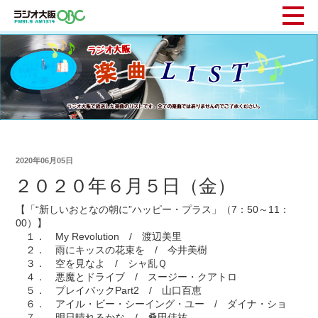
2020年06月05日
２０２０年６月５日（金）
【「“新しいおとなの朝に”ハッピー・プラス」（7：50～11：
00）】
１． My Revolution / 渡辺美里
２． 雨にキッスの花束を / 今井美樹
３． 空を見なよ / シャ乱Ｑ
４． 悪魔とドライブ / スージー・クアトロ
５． プレイバックPart2 / 山口百恵
６． アイル・ビー・シーイング・ユー / ダイナ・ショ
７． 明日晴れるかな / 桑田佳祐