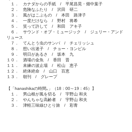
１． カナダからの手紙 / 平尾昌晃・畑中葉子
２． 危険なふたり / 沢田 研二
３． 風がはこぶもの / 本田 路津子
４． 一度だけなら / 野村 将希
５． 笑って許して / 和田 アキ子
６． サウンド・オブ・ミュージック / ジュリー・アンド
リュース
７． てんとう虫のサンバ / チェリッシュ
８． 想い出迷子 / チョー・ヨンピル
９． 明日があるさ / 坂本 九
１０． 酒場の金魚 / 香田 晋
１１． 未練の波止場 / 松山 恵子
１２． 絶体絶命 / 山口 百恵
１３． 朝刊 / グレープ
【「hanashikaの時間｡」（18：00～19：45）】
１． 男山根が風を切る / 宇野山 和夫
２． やんちゃな高齢者 / 宇野山 和夫
３． 津軽三味線ひとり旅 / 彩青