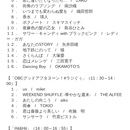
５． 君に逢いたくなったら... / ZARD
６． 街角のラブソング / 南沙織
７． いつまでも変わらぬ愛を / 織田哲郎
８． 香水 / 瑛人
９． ボクノート / スキマスイッチ
１０． 亜麻色の髪の乙女 / 島谷ひとみ
１１． サワー・キャンディ with ブラックピンク / レディ
ー・ガガ
１２． あなたのSTORY / 矢井田瞳
１３． 地下鉄にのって / 猫
１４． さくらんぼ / 大塚愛
１５． 恋はメレンゲ / 三田寛子
１６． Dancing Boy / OKAMOTO'S
【「OBCグッドアフタヌーン！#ラジぐぅ」（11：30～14：
00）】
１． us / milet
２． WEEKEND SHUFFLE -華やかな週末- / THE ALFEE
３． あたしの向こう / aiko
４． 雨傘 / TOKIO
５． 君は薔薇より美しい / 布施 明
６． サンサーラ / 竹原ピストル
【「Hit&Hit」（14：00～16：55）】