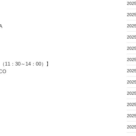
202
202
202
A
202
202
202
11：30～14：00）】
202
CO
202
202
202
202
202