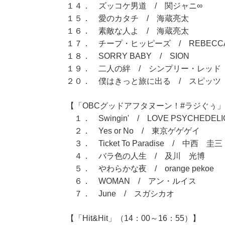
１４． ズッコケ男道 / 関ジャニ∞
１５． 愛のカタチ / 海蔵亮太
１６． 素敵な人よ / 海蔵亮太
１７． チープ・ヒッピーズ / REBECC
１８． SORRY BABY / SION
１９． 二人の絆 / シンプリー・レッド
２０． 僕はきっと旅に出る / スピッツ
【「OBCグッドアフタヌーン！#ラジぐぅ」（
１． Swingin' / LOVE PSYCHEDELI
２． Yes or No / 東京ゲゲゲイ
３． Ticket To Paradise / 中西 圭三
４． バラ色の人生 / 及川 光博
５． やわらかな夜 / orange pekoe
６． WOMAN / アン・ルイス
７． June / スガシカオ
【「Hit&Hit」（14：00～16：55）】