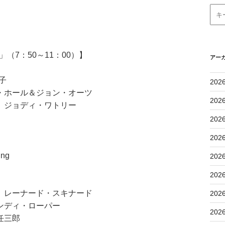
（7：50～11：00）】
アー
子
202
・ホール＆ジョン・オーツ
202
 ジョディ・ワトリー
202
202
ing
202
202
 レーナード・スキナード
202
ンディ・ローパー
202
任三郎