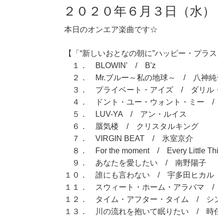
２０２０年６月３日（水）
本日のオンエア楽曲です☆
【「“新しいおとなの朝に”ハッピー・プラス」
１． BLOWIN' / B'z
２． Mr.ブルー～私の地球～ / 八神純
３． プライベート・アイズ / ダリル
４． ドント・ユー・ウォント・ミー /
５． LUV-YA / アン・ルイス
６． 蜃気楼 / クリスタルキング
７． VIRGIN BEAT / 氷室京介
８． For the moment / Every Little Th
９． あなたを愛したい / 南野陽子
１０． 誰にも言わない / 宇多田ヒカル
１１． スウィート・ホーム・アラバマ /
１２． タイム・アフター・タイム / シ
１３． 川の流れを抱いて眠りたい / 時