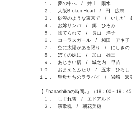
１． 夢の中へ / 井上 陽水
２． 大阪Broken Heart / 円 広志
３． 砂漠のような東京で / いしだ 
４． お嫁サンバ / 郷 ひろみ
５． 捨てられて / 長山 洋子
６． コーラスガール / 和田 アキ子
７． 空に太陽がある限り / にしきの
８． ぼくの妹に / 加山 雄三
９． あじさい橋 / 城之内 早苗
１０． おまえとふたり / 五木 ひろし
１１． 聖母たちのララバイ / 岩崎 宏
【「hanashikaの時間｡」（18：00～19：4
１． しぐれ雪 / エドアルド
２． 演歌魂 / 朝花美穂