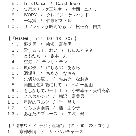
６． Let's Dance / David Bowie
７． 失恋スナック三年生 / 大西 ユカリ
８． IVORY / クレイジーケンバンド
９． 一等賞 / 竹原ピストル
１０． リフレインが叫んでる / 松任谷 由実
【「Hit&Hit!」（14：00～16：30）】
１． 夢芝居 / 梅沢 富美男
２． 愛するってこわい / じゅんとネネ
３． ともだち / 坂本 九
４． 空港 / テレサ・テン
５． 嵐の夜 / にしきの あきら
６． 酒場川 / ちあき なおみ
７． 矢切りの渡し / ちあき なおみ
８． 南国土佐を後にして / ペギー葉山
９． もしかしてパートⅡ / 小林幸子・美樹克彦
１０． ノスタルジア / 梅沢 富美男
１１． 星影のワルツ / 千 昌夫
１２． むらさき雨情 / 藤 あや子
１３． あなたのブルース / 矢吹 健
【「週末ワイド "ラジオ産経"」（21：00～23：00）】
１． 京都慕情 ／ ザ・ベンチャーズ