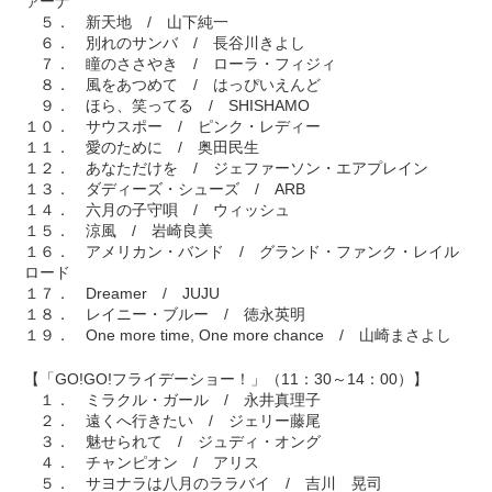
ァーナ
５． 新天地 / 山下純一
６． 別れのサンバ / 長谷川きよし
７． 瞳のささやき / ローラ・フィジィ
８． 風をあつめて / はっぴいえんど
９． ほら、笑ってる / SHISHAMO
１０． サウスポー / ピンク・レディー
１１． 愛のために / 奥田民生
１２． あなただけを / ジェファーソン・エアプレイン
１３． ダディーズ・シューズ / ARB
１４． 六月の子守唄 / ウィッシュ
１５． 涼風 / 岩崎良美
１６． アメリカン・バンド / グランド・ファンク・レイル
ロード
１７． Dreamer / JUJU
１８． レイニー・ブルー / 徳永英明
１９． One more time, One more chance / 山崎まさよし
【「GO!GO!フライデーショー！」（11：30～14：00）】
１． ミラクル・ガール / 永井真理子
２． 遠くへ行きたい / ジェリー藤尾
３． 魅せられて / ジュディ・オング
４． チャンピオン / アリス
５． サヨナラは八月のララバイ / 吉川 晃司