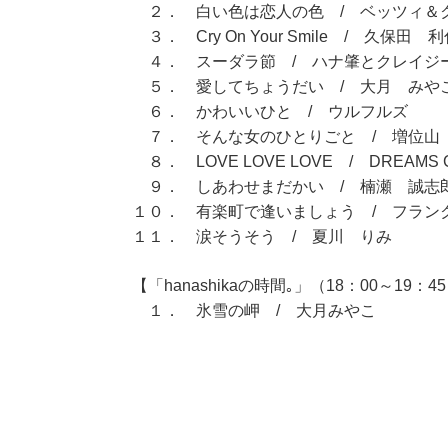
２． 白い色は恋人の色 / ベッツィ＆
３． Cry On Your Smile / 久保田 
４． スーダラ節 / ハナ肇とクレイジ
５． 愛してちょうだい / 大月 みや
６． かわいいひと / ウルフルズ
７． そんな女のひとりごと / 増位山
８． LOVE LOVE LOVE / DREAMS 
９． しあわせまだかい / 楠瀬 誠志
１０． 有楽町で逢いましょう / フラン
１１． 涙そうそう / 夏川 りみ
【「hanashikaの時間｡」（18：00～19：4
１． 氷雪の岬 / 大月みやこ