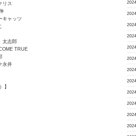
202
クリス
利伸
202
ーキャッツ
202
こ
202
 太志郎
202
COME TRUE
郎
202
ク永井
202
202
5）】
202
202
202
202