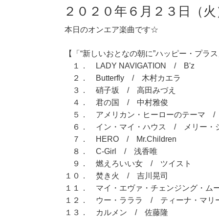
２０２０年６月２３日（火
本日のオンエア楽曲です☆
【「“新しいおとなの朝に”ハッピー・プラス」
１． LADY NAVIGATION / B'z
２． Butterfly / 木村カエラ
３． 硝子坂 / 高田みづえ
４． 君の国 / 中村雅俊
５． アメリカン・ヒーローのテーマ /
６． イン・マイ・ハウス / メリー・
７． HERO / Mr.Children
８． C-Girl / 浅香唯
９． 燃えろいい女 / ツイスト
１０． 焚き火 / 吉川晃司
１１． マイ・エヴァ・チェンジング・ムー
１２． ウー・ラララ / ティーナ・マリ
１３． カルメン / 佐藤隆