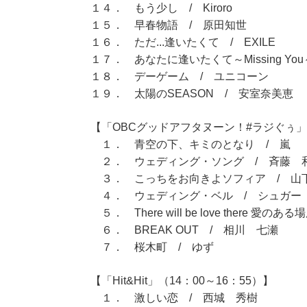
１４． もう少し / Kiroro
１５． 早春物語 / 原田知世
１６． ただ...逢いたくて / EXILE
１７． あなたに逢いたくて～Missing Yo
１８． デーゲーム / ユニコーン
１９． 太陽のSEASON / 安室奈美恵
【「OBCグッドアフタヌーン！#ラジぐぅ」（
１． 青空の下、キミのとなり / 嵐
２． ウェディング・ソング / 斉藤 
３． こっちをお向きよソフィア / 山
４． ウェディング・ベル / シュガー
５． There will be love there 愛のある場所 /
６． BREAK OUT / 相川 七瀬
７． 桜木町 / ゆず
【「Hit&Hit」（14：00～16：55）】
１． 激しい恋 / 西城 秀樹