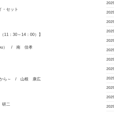
202
イ・セット
202
202
202
11：30～14：00）】
202
ou） / 南 佳孝
202
202
202
202
りたいから～ / 山根 康広
202
202
 研二
202