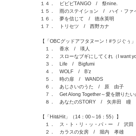
１４． ビビビTANGO / 祭nine.
１５． 雨のステイション / ハイ・ファ
１６． 夢を信じて / 徳永英明
１７． トリセツ / 西野カナ
【「OBCグッドアフタヌーン！#ラジぐぅ」（
１． 香水 / 瑛人
２． スローなブギにしてくれ（I want y
３． Life / Bigfumi
４． WOLF / B'z
５． 時の扉 / WANDS
６． あじさいのうた / 原 由子
７． Get Along Together～愛を贈
８． あなたのSTORY / 矢井田 瞳
【「Hit&Hit」（14：00～16：55）】
１． ス・ト・リ・ッ・パ・ー / 沢田
２． カラスの女房 / 堀内 孝雄