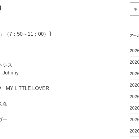
）
（7：50～11：00）】
アー
202
202
ネシス
ohnny
202
202
MY LITTLE LOVER
202
真彦
202
ガー
202
202