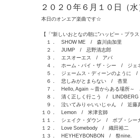
２０２０年６月１０日（水
本日のオンエア楽曲です☆
【「“新しいおとなの朝に”ハッピー・プラス」
１． SHOW ME / 森川由加里
２． JUMP / 忌野清志郎
３． エスオーエス / アバ
４． ホーム・バイ・ザ・シー / ジェ
５． ジェームス・ディーンのように / J
６． 悲しみがとまらない / 杏里
７． Hello, Again ～昔からある場所～ / 
８． 清く正しく行こう / LINDBERG
９． 泣いてみりゃいいじゃん / 近藤
１０． Lemon / 米津玄師
１１． シェイク・ダウン / ボブ・シー
１２． Love Somebody / 織田裕二
１３． HEYHEYBONBON / 祭nine.