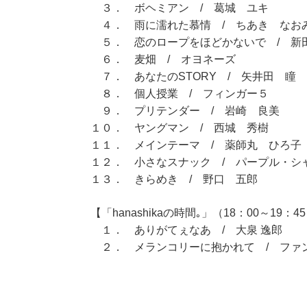
３． ボヘミアン / 葛城 ユキ
４． 雨に濡れた慕情 / ちあき なお
５． 恋のロープをほどかないで / 新
６． 麦畑 / オヨネーズ
７． あなたのSTORY / 矢井田 瞳
８． 個人授業 / フィンガー５
９． プリテンダー / 岩崎 良美
１０． ヤングマン / 西城 秀樹
１１． メインテーマ / 薬師丸 ひろ子
１２． 小さなスナック / パープル・シ
１３． きらめき / 野口 五郎
【「hanashikaの時間｡」（18：00～19：4
１． ありがてぇなあ / 大泉 逸郎
２． メランコリーに抱かれて / ファ