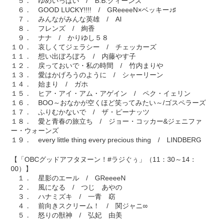
５． ゆめいっぱい / B.B.クィーンズ
６． GOOD LUCKY!!!! / GReeeeN×ベッキー♪♯
７． みんながみんな英雄 / AI
８． フレンズ / 絢香
９． ナナ / かりゆし５８
１０． 哀しくてジェラシー / チェッカーズ
１１． 想い出ぼろぼろ / 内藤やす子
１２． 戻っておいで・私の時間 / 竹内まりや
１３． 愛はかげろうのように / シャーリーン
１４． 始まり / ガホ
１５． ヒア・アイ・アム・アゲイン / ペク・イェリン
１６． BOO～おなかが空くほど笑ってみたい～/ゴスペラーズ
１７． ふりむかないで / ザ・ピーナッツ
１８． 愛と青春の旅立ち / ジョー・コッカー&ジェニファ
ー・ウォーンズ
１９． every little thing every precious thing / LINDBERG
【「OBCグッドアフタヌーン！#ラジぐぅ」（11：30～14：
00）】
１． 星影のエール / GReeeeN
２． 風になる / つじ あやの
３． ハナミズキ / 一青 窈
４． 前向きスクリーム！ / 関ジャニ∞
５． 怒りの獣神 / 弘妃 由美