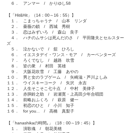
６． アンマー / かりゆし58
【「Hit&Hit」（14：00～16：55）】
１． こまっちゃうナ / 山本 リンダ
２． 薔薇の鎖 / 西城 秀樹
３． 恋はみずいろ / 森山 良子
４． ハチのムサシは死んだのさ / 平田隆夫とセルスター
ズ
５． 泣かないで / 舘 ひろし
６． イエスタデイ・ワンス・モア / カーペンターズ
７． ろくでなし / 越路 吹雪
８． 皆の衆 / 村田 英雄
９． 大阪花吹雪 / 工藤 あやの
１０． 男と女のラブゲーム / 矢崎滋・芦川よしみ
１１． ウイスキーコーク / 矢沢 永吉
１２． 人生そこそこ七十点 / 中村 美律子
１３． 赤胴鈴之助 / 岩瀬寛・上高田少年合唱団
１４． 前略おふくろ / 萩原 健一
１５． 初恋のひと / 小川 知子
１６． for you... / 高橋 真梨子
【「hanashikaの時間｡」（18：00～19：45）】
１． 演歌魂 / 朝花美穂