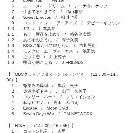
５． Lovin' You / 横山輝一
６． ユー・メイ・ドリーム / シーナ＆ロケッツ
７． 生きてる生きてく / 福山雅治
８． Sweet Emotion / 相川七瀬
９． ロスト・イン・ユア・アイズ / デビー・ギブソン
１０． 1/2 / 川本真琴
１１． もう一度夜を止めて / 崎谷健次郎
１２． あの頃のように / 障子久美
１３． KISSに撃たれて眠りたい / 吉川晃司
１４． モノクローム・ヴィーナス / 池田聡
１５． 近づく恋 / 井上苑子
１６． 明日が聴こえる / J-FRIENDS
【「OBCグッドアフタヌーン！#ラジぐぅ」（11：30～14：
00）】
１． 微笑みの爆弾 / 馬渡 松子
２． 赤道小町ドキッ / 山下 久美子
３． ロンリー・ハート / クリエイション
４． 私はピアノ / 高田 みづえ
５． Escape / Moon Child
６． Seven Days War / TM NETWORK
【「Hit&Hit」（14：00～16：55）】
１． コットン気分 / 杏里