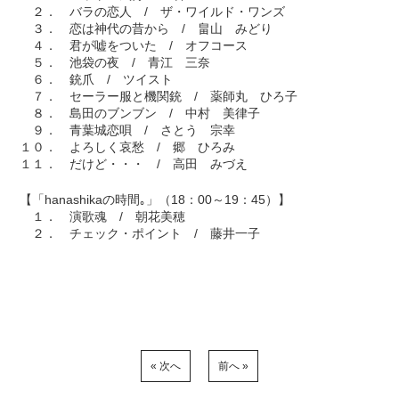
２． バラの恋人 / ザ・ワイルド・ワンズ
３． 恋は神代の昔から / 畠山 みどり
４． 君が嘘をついた / オフコース
５． 池袋の夜 / 青江 三奈
６． 銃爪 / ツイスト
７． セーラー服と機関銃 / 薬師丸 ひろ子
８． 島田のブンブン / 中村 美律子
９． 青葉城恋唄 / さとう 宗幸
１０． よろしく哀愁 / 郷 ひろみ
１１． だけど・・・ / 高田 みづえ
【「hanashikaの時間｡」（18：00～19：45）】
１． 演歌魂 / 朝花美穂
２． チェック・ポイント / 藤井一子
« 次へ
前へ »