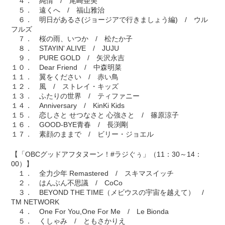
４． 純情 / 尾崎亜美
５． 遠くへ / 福山雅治
６． 明日があるさ(ジョージアで行きましょう編) / ウル
フルズ
７． 桜の雨、いつか / 松たか子
８． STAYIN' ALIVE / JUJU
９． PURE GOLD / 矢沢永吉
１０． Dear Friend / 中森明菜
１１． 翼をください / 赤い鳥
１２． 風 / ストレイ・キッズ
１３． ふたりの世界 / ティファニー
１４． Anniversary / KinKi Kids
１５． 恋しさと せつなさと 心強さと / 篠原涼子
１６． GOOD-BYE青春 / 長渕剛
１７． 素顔のままで / ビリー・ジョエル
【「OBCグッドアフタヌーン！#ラジぐぅ」（11：30～14：
00）】
１． 全力少年 Remastered / スキマスイッチ
２． はんぶん不思議 / CoCo
３． BEYOND THE TIME（メビウスの宇宙を越えて） /
TM NETWORK
４． One For You,One For Me / Le Bionda
５． くしゃみ / ともさかりえ