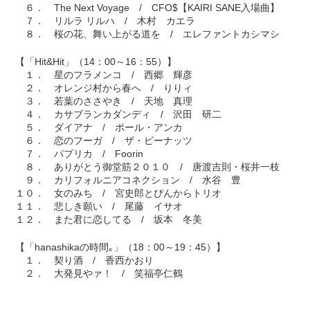
６． The Next Voyage / CFO$【KAIRI SANE入場曲】
７． リルラ リルハ / 木村 カエラ
８． 桜の花、舞い上がる道を / エレファントカシマシ
【「Hit&Hit」（14：00～16：55）】
１． 星のフラメンコ / 西郷 輝彦
２． オレンジ村から春へ / りりィ
３． 若葉のささやき / 天地 真理
４． カサブランカダンディ / 沢田 研二
５． ダイアナ / ポール・アンカ
６． 恋のフーガ / ザ・ピーナッツ
７． パプリカ / Foorin
８． ありがとう御堂筋２０１０ / 唐渡吉則・桜井一枝
９． カリフォルニアコネクション / 水谷 豊
１０． 女のみち / 宮史郎とぴんからトリオ
１１． 悲しき願い / 尾藤 イサオ
１２． また君に恋してる / 坂本 冬美
【「hanashikaの時間｡」（18：00～19：45）】
１． 契り酒 / 香西かおり
２． 大発見やァ！ / 笑福亭仁鶴