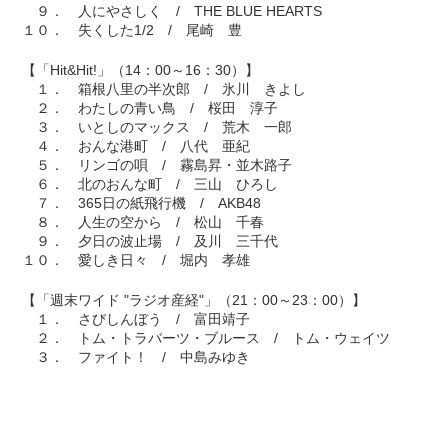
９． 人にやさしく / THE BLUE HEARTS
１０． 失くした1/2 / 尾崎 豊
【「Hit&Hit!」（14：00～16：30）】
１． 箱根八里の半次郎 / 氷川 きよし
２． わたしの青い鳥 / 桜田 淳子
３． いとしのマックス / 荒木 一郎
４． おんな港町 / 八代 亜紀
５． リンゴの唄 / 霧島昇・並木路子
６． 北のおんな町 / 三山 ひろし
７． 365日の紙飛行機 / AKB48
８． 人生の空から / 松山 千春
９． 夕日の波止場 / 及川 三千代
１０． 愛しき日々 / 堀内 孝雄
【「週末ワイド "ラジオ産経"」（21：00～23：00）】
１． さびしんぼう / 富田靖子
２． トム・トラバーツ・ブルース / トム・ウェイツ
３． ファイト！ / 中島みゆき