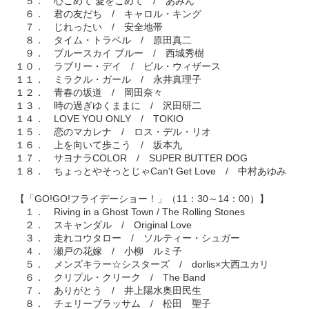
５． 心こめて 愛をこめて / あみん
６． 君の友だち / キャロル・キング
７． じれったい / 安全地帯
８． タイム・トラベル / 原田真二
９． ブルースカイ ブルー / 西城秀樹
１０． ラブリー・デイ / ビル・ウィザース
１１． ミラクル・ガール / 永井真理子
１２． 青春の坂道 / 岡田奈々
１３． 時の過ぎゆくままに / 沢田研二
１４． LOVE YOU ONLY / TOKIO
１５． 恋のマカレナ / ロス・デル・リオ
１６． 上を向いて歩こう / 坂本九
１７． サヨナラCOLOR / SUPER BUTTER DOG
１８． ちょっとやそっとじゃCan't Get Love / 中村あゆみ
【「GO!GO!フライデーショー！」（11：30～14：00）】
１． Riving in a Ghost Town / The Rolling Stones
２． スキャンダル / Original Love
３． 走れコウタロー / ソルティー・シュガー
４． 瀬戸の花嫁 / 小柳 ルミ子
５． メンズキラー☆シスターズ / dorlis×大西ユカリ
６． クリプル・クリーク / The Band
７． ありがとう / 井上陽水奥田民生
８． チェリーブラッサム / 松田 聖子