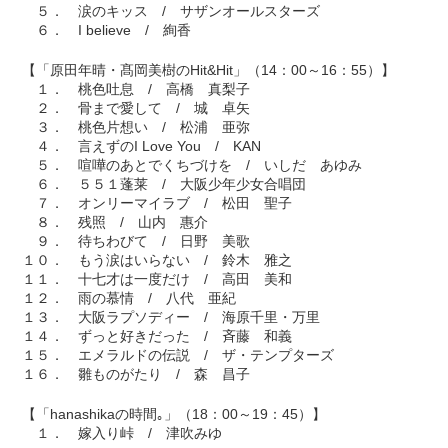
５． 涙のキッス / サザンオールスターズ
６． I believe / 絢香
【「原田年晴・髙岡美樹のHit&Hit」（14：00～16：55）】
１． 桃色吐息 / 高橋 真梨子
２． 骨まで愛して / 城 卓矢
３． 桃色片想い / 松浦 亜弥
４． 言えずのI Love You / KAN
５． 喧嘩のあとでくちづけを / いしだ あゆみ
６． ５５１蓬莱 / 大阪少年少女合唱団
７． オンリーマイラブ / 松田 聖子
８． 残照 / 山内 惠介
９． 待ちわびて / 日野 美歌
１０． もう涙はいらない / 鈴木 雅之
１１． 十七才は一度だけ / 高田 美和
１２． 雨の慕情 / 八代 亜紀
１３． 大阪ラプソディー / 海原千里・万里
１４． ずっと好きだった / 斉藤 和義
１５． エメラルドの伝説 / ザ・テンプターズ
１６． 雛ものがたり / 森 昌子
【「hanashikaの時間｡」（18：00～19：45）】
１． 嫁入り峠 / 津吹みゆ