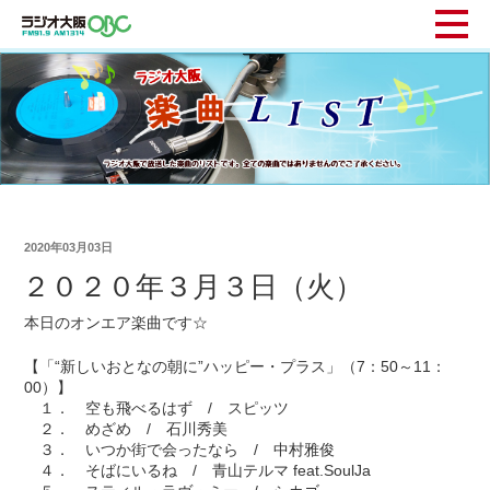
2020年03月03日
２０２０年３月３日（火）
本日のオンエア楽曲です☆
【「“新しいおとなの朝に”ハッピー・プラス」（7：50～11：
00）】
１． 空も飛べるはず / スピッツ
２． めざめ / 石川秀美
３． いつか街で会ったなら / 中村雅俊
４． そばにいるね / 青山テルマ feat.SoulJa