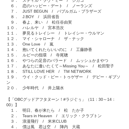
５． スティル・ラヴ・ミー / シカゴ
６． 恋のハッピー・デート / ノーランズ
７． JUST BEGUN / バブルガム・ブラザーズ
８． J.BOY / 浜田省吾
９． 春よ、来い / 松任谷由実
１０． ハレルヤ / 宮本浩次
１１． 夢見るトレイシー / トレイシー・ウルマン
１２． マイ・シャローナ / ザ・ナック
１３． One Love / 嵐
１４． 抱いてくれたらいいのに / 工藤静香
１５． ルビーの指環 / 寺尾聰
１６． やつらの足音のバラード / ムッシュかまやつ
１７． あなたに逢いたくて～Missing You～ / 松田聖子
１８． STILL LOVE HER / TM NETWORK
１９． ウイ・クッド・ビー・トゥゲザー / デビー・ギブソ
ン
２０． 少年時代 / 井上陽水
【「OBCグッドアフタヌーン！#ラジぐぅ」（11：30～14：
00）】
１． 明日、春が来たら / 松 たか子
２． Tears in Heaven / エリック・クラプトン
３． 浪漫飛行 / 米米CLUB
４． 僕は風 君は空 / 陣内 大蔵