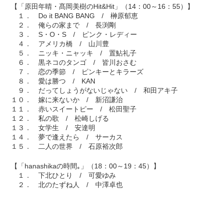
【「原田年晴・髙岡美樹のHit&Hit」（14：00～16：55）】
１． Do it BANG BANG / 榊原郁恵
２． 俺らの家まで / 長渕剛
３． S・O・S / ピンク・レディー
４． アメリカ橋 / 山川豊
５． ニッキ・ニャッキ / 置鮎礼子
６． 黒ネコのタンゴ / 皆川おさむ
７． 恋の季節 / ピンキーとキラーズ
８． 愛は勝つ / KAN
９． だってしょうがないじゃない / 和田アキ子
１０． 嫁に来ないか / 新沼謙治
１１． 赤いスイートピー / 松田聖子
１２． 私の歌 / 松崎しげる
１３． 女学生 / 安達明
１４． 夢で逢えたら / サーカス
１５． 二人の世界 / 石原裕次郎
【「hanashikaの時間｡」（18：00～19：45）】
１． 下北ひとり / 可愛ゆみ
２． 北のたずね人 / 中澤卓也