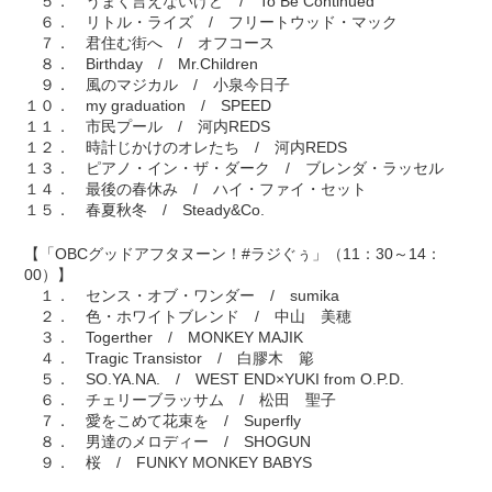
５． うまく言えないけど / To Be Continued
６． リトル・ライズ / フリートウッド・マック
７． 君住む街へ / オフコース
８． Birthday / Mr.Children
９． 風のマジカル / 小泉今日子
１０． my graduation / SPEED
１１． 市民プール / 河内REDS
１２． 時計じかけのオレたち / 河内REDS
１３． ピアノ・イン・ザ・ダーク / ブレンダ・ラッセル
１４． 最後の春休み / ハイ・ファイ・セット
１５． 春夏秋冬 / Steady&Co.
【「OBCグッドアフタヌーン！#ラジぐぅ」（11：30～14：
00）】
１． センス・オブ・ワンダー / sumika
２． 色・ホワイトブレンド / 中山 美穂
３． Togerther / MONKEY MAJIK
４． Tragic Transistor / 白膠木 簓
５． SO.YA.NA. / WEST END×YUKI from O.P.D.
６． チェリーブラッサム / 松田 聖子
７． 愛をこめて花束を / Superfly
８． 男達のメロディー / SHOGUN
９． 桜 / FUNKY MONKEY BABYS