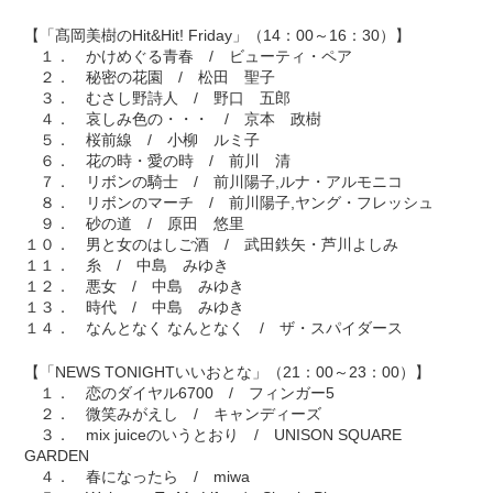
【「髙岡美樹のHit&Hit! Friday」（14：00～16：30）】
１． かけめぐる青春 / ビューティ・ペア
２． 秘密の花園 / 松田 聖子
３． むさし野詩人 / 野口 五郎
４． 哀しみ色の・・・ / 京本 政樹
５． 桜前線 / 小柳 ルミ子
６． 花の時・愛の時 / 前川 清
７． リボンの騎士 / 前川陽子,ルナ・アルモニコ
８． リボンのマーチ / 前川陽子,ヤング・フレッシュ
９． 砂の道 / 原田 悠里
１０． 男と女のはしご酒 / 武田鉄矢・芦川よしみ
１１． 糸 / 中島 みゆき
１２． 悪女 / 中島 みゆき
１３． 時代 / 中島 みゆき
１４． なんとなく なんとなく / ザ・スパイダース
【「NEWS TONIGHTいいおとな」（21：00～23：00）】
１． 恋のダイヤル6700 / フィンガー5
２． 微笑みがえし / キャンディーズ
３． mix juiceのいうとおり / UNISON SQUARE
GARDEN
４． 春になったら / miwa