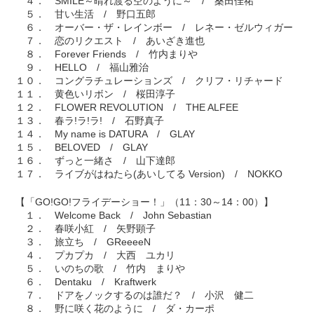
４． SMILE～晴れ渡る空のように～ / 桑田佳祐
５． 甘い生活 / 野口五郎
６． オーバー・ザ・レインボー / レネー・ゼルウィガー
７． 恋のリクエスト / あいざき進也
８． Forever Friends / 竹内まりや
９． HELLO / 福山雅治
１０． コングラチュレーションズ / クリフ・リチャード
１１． 黄色いリボン / 桜田淳子
１２． FLOWER REVOLUTION / THE ALFEE
１３． 春ラ!ラ!ラ! / 石野真子
１４． My name is DATURA / GLAY
１５． BELOVED / GLAY
１６． ずっと一緒さ / 山下達郎
１７． ライブがはねたら(あいしてる Version) / NOKKO
【「GO!GO!フライデーショー！」（11：30～14：00）】
１． Welcome Back / John Sebastian
２． 春咲小紅 / 矢野顕子
３． 旅立ち / GReeeeN
４． プカプカ / 大西 ユカリ
５． いのちの歌 / 竹内 まりや
６． Dentaku / Kraftwerk
７． ドアをノックするのは誰だ？ / 小沢 健二
８． 野に咲く花のように / ダ・カーポ