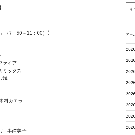
）
（7：50～11：00）】
アー
202
ーン
202
イアー
ズミックス
202
南沙織
202
202
木村カエラ
202
202
202
/ 半﨑美子