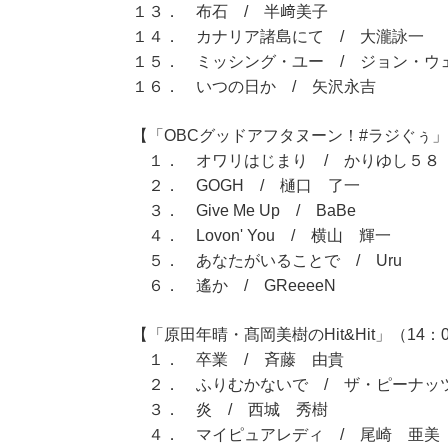
１３． 布石 / 半﨑美子
１４． カナリア諸島にて / 大瀧詠一
１５． ミッシング・ユー / ジョン・ウ
１６． いつの日か / 矢沢永吉
【「OBCグッドアフタヌーン！#ラジぐぅ」（
１． オワリはじまり / かりゆし５８
２． GOGH / 樋口 了一
３． Give Me Up / BaBe
４． Lovon' You / 横山 輝一
５． あなたがいることで / Uru
６． 遙か / GReeeeN
【「原田年晴・髙岡美樹のHit&Hit」（14：0
１． 卒業 / 斉藤 由貴
２． ふりむかないで / ザ・ピーナッ
３． 炎 / 西城 秀樹
４． マイピュアレディ / 尾崎 亜美