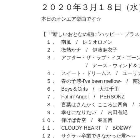
２０２０年３月１８日（水
本日のオンエア楽曲です☆
【「“新しいおとなの朝に”ハッピー・プラス」
１． 南風 / レミオロメン
２． 微熱かナ / 伊藤麻衣子
３． アフター・ザ・ラブ・イズ・ゴ
/ アース・ウィンド＆ファ
４． スイート・ドリームス / ユーリ
５． 春の予感‐I've been mellow‐ / 
６． Boys＆Girls / 大江千里
７． Fallin' Angel / PERSONZ
８． 言葉はさんかく こころは四角 / 
９． 幸せになりたい / 内田有紀
１０． 仰げば青空 / 秦基博
１１． CLOUDY HEART / BOØWY
１２． サクラ～卒業できなかった君へ～ 