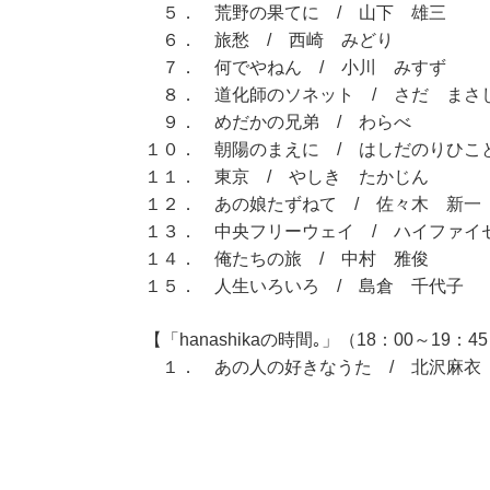
５． 荒野の果てに / 山下 雄三
６． 旅愁 / 西崎 みどり
７． 何でやねん / 小川 みすず
８． 道化師のソネット / さだ まさ
９． めだかの兄弟 / わらべ
１０． 朝陽のまえに / はしだのりひこ
１１． 東京 / やしき たかじん
１２． あの娘たずねて / 佐々木 新一
１３． 中央フリーウェイ / ハイファイ
１４． 俺たちの旅 / 中村 雅俊
１５． 人生いろいろ / 島倉 千代子
【「hanashikaの時間｡」（18：00～19：4
１． あの人の好きなうた / 北沢麻衣