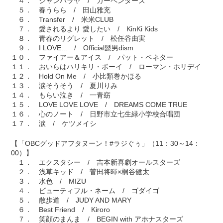
４． ジャンバラヤ / カーペンターズ
５． 春うらら / 田山雅充
６． Transfer / 米米CLUB
７． 愛されるより 愛したい / KinKi Kids
８． 青春のリグレット / 松任谷由実
９． I LOVE... / Official髭男dism
１０． ファイアー＆アイス / パット・ベネター
１１． おいらはハリキリ・ボーイ / ローマン・ホリデイ
１２． Hold On Me / 小比類巻かほる
１３． 涙そうそう / 夏川りみ
１４． もらい泣き / 一青窈
１５． LOVE LOVE LOVE / DREAMS COME TRUE
１６． 心のノート / 日野市立七生緑小学校合唱団
１７． 涙 / ケツメイシ
【「OBCグッドアフタヌーン！#ラジぐぅ」（11：30～14：
00）】
１． エクスタシー / 吉本新喜劇オールスターズ
２． 浅草キッド / 菅田将暉×桐谷健太
３． 水色 / MIZU
４． ビューティフル・ネーム / ゴダイゴ
５． 散歩道 / JUDY AND MARY
６． Best Friend / Kiroro
７． 笑顔のまんま / BEGIN with アホナスターズ