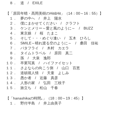
８． 道 / EXILE
【「原田年晴・髙岡美樹のHit&Hit」（14：00～16：55）】
１． 夢の中へ / 井上 陽水
２． 僕にまかせてください / クラフト
３． ケンとメリー～愛と風のように～ / BUZZ
４． 東京娘 / 桜 たまこ
５． そして・・・めぐり逢い / 五木 ひろし
６． SMILE～晴れ渡る空のように～ / 桑田 佳祐
７． バタフライ / 木村 カエラ
８． タイムトラベル / 原田 真二
９． 孫 / 大泉 逸郎
１０． 卒業写真 / ハイファイセット
１１． さよならの向こう側 / 山口 百恵
１２． 道頓堀人情 / 天童 よしみ
１３． 愚か者 / 近藤 真彦
１４． 人形の家 / 弘田 三枝子
１５． 旅立ち / 松山 千春
【「hanashikaの時間｡」（18：00～19：45）】
１． 野付半島 / 井上由美子