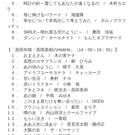
５． 時計の針～愛してもあなたが遠くなるの / 木村カエ
ラ
６． 母に捧げるバラード / 海援隊
７． 幸せについて本気出して考えてみた / ポルノグラフ
ィティ
８． SMILE～晴れ渡る空のように～ / 桑田 佳祐
９． ダンシング・オールナイト / もんた＆ブラザーズ
【「原田年晴・髙岡美樹のHit&Hit」（14：00～16：55）】
１． おまえさん / 木の実ナナ
２． 哀愁のカサブランカ / 郷 ひろみ
３． あの頃のように / 障子 久美
４． アイラブユーサヨナラ / チェッカーズ
５． 甘い生活 / 奥村 チヨ
６． 赤いトラクター / 小林 旭
７． アキとマキ / 梶光夫・高田美和
８． あの娘 / 中島 みゆき
９． このまま君だけを奪い去りたい / DEEN
１０． グラジュエイション / 倉田 まり子
１１． 噂の女 / 内山田洋とクールファイブ
１２． もらい泣き / 一青窈
１３． ああ人生に涙あり / 里見浩太朗・横内正
１４． 大阪の女 / ザ・ピーナッツ