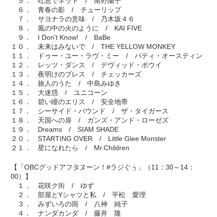
５． 吐息でネット / 南野陽子
６． 青春の影 / チューリップ
７． サヨナラの意味 / 乃木坂４６
８． 風の中の火のように / KAI FIVE
９． I Don't Know! / BaBe
１０． 未来はみないで / THE YELLOW MONKEY
１１． ドゥー・ユー・ラヴ・ミー / パティ・オースティン
１２． レッツ・ダンス / デヴィッド・ボウイ
１３． 夜明けのブレス / チェッカーズ
１４． 旅人のうた / 中島みゆき
１５． 大迷惑 / ユニコーン
１６． 碧い瞳のエリス / 安全地帯
１７． シーサイド・バウンド / ザ・タイガース
１８． 天国への扉 / ガンズ・アンド・ローゼズ
１９． Dreams / SIAM SHADE
２０． STARTING OVER / Little Glee Monster
２１． 星になれたら / Mr.Children
【「OBCグッドアフタヌーン！#ラジぐぅ」（11：30～14：
00）】
１． 花咲ク街 / ゆず
２． 部屋とYシャツと私 / 平松 愛理
３． みずいろの雨 / 八神 純子
４． ナンダカンダ / 藤井 隆