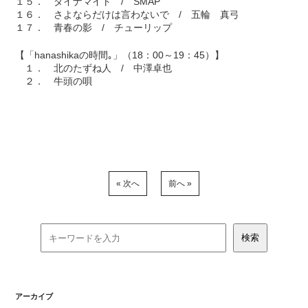
１５． ダイナマイト / SMAP
１６． さよならだけは言わないで / 五輪 真弓
１７． 青春の影 / チューリップ
【「hanashikaの時間｡」（18：00～19：45）】
１． 北のたずね人 / 中澤卓也
２． 牛頭の唄
« 次へ
前へ »
アーカイブ