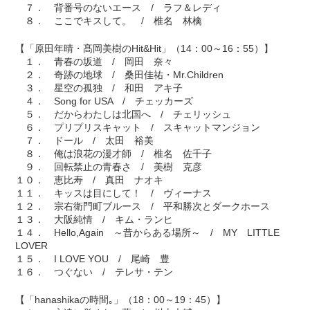
７． 背番号のないエース / ラフ＆レディ
８． ここでキスして。 / 椎名 林檎
【「原田年晴・髙岡美樹のHit&Hit」（14：00～16：55）】
１． 青春の坂道 / 岡田 奈々
２． 奇跡の地球 / 桑田佳祐・Mr.Children
３． 星空の孤独 / 和田 アキ子
４． Song for USA / チェッカーズ
５． だからわたしは北国へ / チェリッシュ
６． プリプリスキャット / スキャットマンジョン
７． ドール / 太田 裕美
８． 俺は浪花の漫才師 / 椎名 佐千子
９． 回転禁止の青春さ / 美樹 克彦
１０． 恵比寿 / 真田 ナオキ
１１． キッスは目にして！ / ヴィーナス
１２． 宗右衛門町ブルース / 平和勝次とダークホース
１３． 大阪純情 / キム・ランヒ
１４． Hello,Again ～昔からある場所～ / MY LITTLE
LOVER
１５． I LOVE YOU / 尾崎 豊
１６． つぐない / テレサ・テン
【「hanashikaの時間｡」（18：00～19：45）】