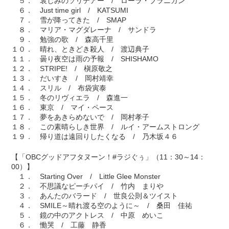
５． 哀しみのソリテアー / ローラ・ブラニガン
６． Just time girl / KATSUMI
７． 雪が降ってきた / SMAP
８． マリア・マグダレーナ / サンドラ
９． 勉強の歌 / 森高千里
１０． 晴れ、ときどき殺人 / 渡辺典子
１１． 曇り夜空は雨の予報 / SHISHAMO
１２． STRIPE! / 槇原敬之
１３． だいすき / 岡村靖幸
１４． スリル / 布袋寅泰
１５． 冬のリヴィエラ / 森進一
１６． 東京 / マイ・ペース
１７． 夢をあきらめないで / 岡村孝子
１８． この素晴らしき世界 / ルイ・アームストロング
１９． 帰り道は遠回りしたくなる / 乃木坂４６
【「OBCグッドアフタヌーン！#ラジぐぅ」（11：30～14：
00）】
１． Starting Over / Little Glee Monster
２． 不思議なピーチパイ / 竹内 まりや
３． あんたのバラード / 世良公則＆ツイスト
４． SMILE～晴れ渡る空のように～ / 桑田 佳祐
５． 鏡の中のアクトレス / 中原 めいこ
６． 慟哭 / 工藤 静香