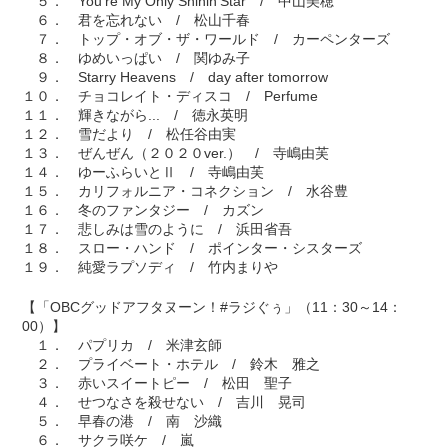
５． You're My Only Shinin'Star / 中山美穂
６． 君を忘れない / 松山千春
７． トップ・オブ・ザ・ワールド / カーペンターズ
８． ゆめいっぱい / 関ゆみ子
９． Starry Heavens / day after tomorrow
１０． チョコレイト・ディスコ / Perfume
１１． 輝きながら... / 徳永英明
１２． 雪だより / 松任谷由実
１３． ぜんぜん（２０２０ver.） / 寺嶋由芙
１４． ゆーふらいとⅡ / 寺嶋由芙
１５． カリフォルニア・コネクション / 水谷豊
１６． 冬のファンタジー / カズン
１７． 悲しみは雪のように / 浜田省吾
１８． スロー・ハンド / ポインター・シスターズ
１９． 純愛ラプソディ / 竹内まりや
【「OBCグッドアフタヌーン！#ラジぐぅ」（11：30～14：
00）】
１． パプリカ / 米津玄師
２． プライベート・ホテル / 鈴木 雅之
３． 赤いスイートピー / 松田 聖子
４． せつなさを殺せない / 吉川 晃司
５． 早春の港 / 南 沙織
６． サクラ咲ケ / 嵐