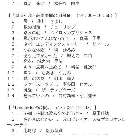
７． 春よ、来い / 松任谷 由実
【「原田年晴・髙岡美樹のHit&Hit」（14：00～16：55）】
１． 母 / 氷川 きよし
２． 銀の指輪 / チューリップ
３． 別れの朝 / ペドロ＆カプリシャス
４． 私がオバさんになっても / 森高 千里
５． ネバーエンディングストーリー / リマール
６． 小さな体験 / 郷 ひろみ
７． あなたで良かった / 城之内 早苗
８． 恋衣/ 城之内 早苗
９． もう一度夜を止めて / 崎谷 健次郎
１０． 喝采 / ちあき なおみ
１１． 戦士の休息 / 町田 義人
１２． ファーストラブ / 宇多田 ヒカル
１３． 純愛 / ザ・テンプターズ
１４． 忘れていいの / 谷村新司・小川知子
【「hanashikaの時間｡」（18：00～19：45）】
１． SMILE〜晴れ渡る空のように〜 / 桑田佳祐
２． さかさのせかい / 片山ブレイカーズ＆ザ☆ロケンロ
ーパーティ
３． 七尾線 / 塩乃華織