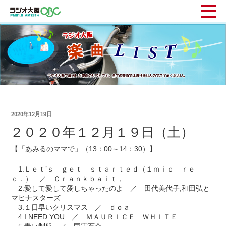
2020年12月19日
２０２０年１２月１９日（土）
【「あみるのママで」（13：00～14：30）】
1.Ｌｅｔ’ｓ ｇｅｔ ｓｔａｒｔｅｄ（１ｍｉｃ ｒｅ
ｃ．） ／ Ｃｒａｎｋｂａｉｔ，
2.愛して愛して愛しちゃったのよ ／ 田代美代子,和田弘と
マヒナスターズ
3.１日早いクリスマス ／ ｄｏａ
4.I NEED YOU ／ ＭＡＵＲＩＣＥ ＷＨＩＴＥ