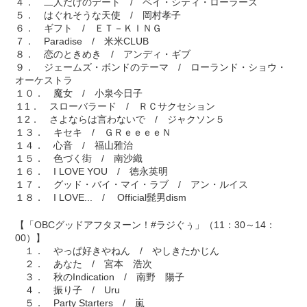
４． 二人だけのデート / ベイ・シティ・ローラーズ
５． はぐれそうな天使 / 岡村孝子
６． ギフト / ＥＴ－ＫＩＮＧ
７． Paradise / 米米CLUB
８． 恋のときめき / アンディ・ギブ
９． ジェームズ・ボンドのテーマ / ローランド・ショウ・
オーケストラ
１０． 魔女 / 小泉今日子
１1． スローバラード / ＲＣサクセション
１2． さよならは言わないで / ジャクソン５
１３． キセキ / ＧＲｅｅｅｅＮ
１４． 心音 / 福山雅治
１５． 色づく街 / 南沙織
１６． I LOVE YOU / 徳永英明
１７． グッド・バイ・マイ・ラブ / アン・ルイス
１８． I LOVE... / Official髭男dism
【「OBCグッドアフタヌーン！#ラジぐぅ」（11：30～14：
00）】
１． やっぱ好きやねん / やしきたかじん
２． あなた / 宮本 浩次
３． 秋のIndication / 南野 陽子
４． 振り子 / Uru
５． Party Starters / 嵐