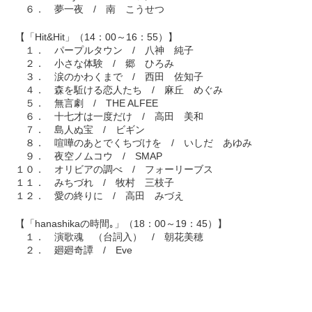
６． 夢一夜 / 南 こうせつ
【「Hit&Hit」（14：00～16：55）】
１． パープルタウン / 八神 純子
２． 小さな体験 / 郷 ひろみ
３． 涙のかわくまで / 西田 佐知子
４． 森を駈ける恋人たち / 麻丘 めぐみ
５． 無言劇 / THE ALFEE
６． 十七才は一度だけ / 高田 美和
７． 島人ぬ宝 / ビギン
８． 喧嘩のあとでくちづけを / いしだ あゆみ
９． 夜空ノムコウ / SMAP
１０． オリビアの調べ / フォーリーブス
１１． みちづれ / 牧村 三枝子
１２． 愛の終りに / 高田 みづえ
【「hanashikaの時間｡」（18：00～19：45）】
１． 演歌魂 （台詞入） / 朝花美穂
２． 廻廻奇譚 / Eve