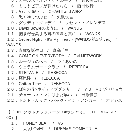
５．ガールズ・オン・ザ・ルーフ / 渡辺美奈代
６．もしもピアノが弾けたなら / 西田敏行
７．めぐり逢い / CHAGE and ASKA
８．黒く塗りつぶせ / 矢沢永吉
９．グッディ・グッディ / リセット・メレンデス
１０．David Bowieのように / WANDS
１１．抱き寄せ高まる君の体温と共に / WANDS
１２．Secret Night 〜It's My Treat〜 [WANDS 第5期 ver.] /
WANDS
１３．素敵な誕生日 / 森高千里
１４．COME ON EVERYBODY / TM NETWORK
１５．ルージュの伝言 / つじあやの
１６．ウェラムボートクラブ / REBECCA
１７．STEFANIE / REBECCA
１８．蜃気楼 / REBECCA
１９．Cotton Time / REBECCA
２０．ばらの花×ネイティブダンサー / ＹＵＩ×ミゾベリョウ
２１．チャールストンにはまだ早い / 田原俊彦
２２．ドント・ルック・バック・イン・アンガー / オアシス
【「OBCグッドアフタヌーン！#ラジぐぅ」（11：30～14：
00）】
１． HONEY BEAT / V6
２． 大阪LOVER / DREAMS COME TRUE