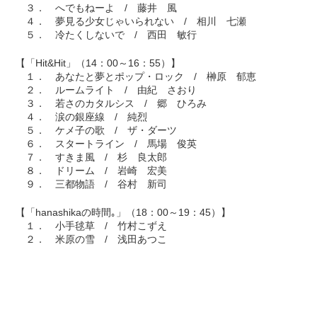
３． へでもねーよ / 藤井 風
４． 夢見る少女じゃいられない / 相川 七瀬
５． 冷たくしないで / 西田 敏行
【「Hit&Hit」（14：00～16：55）】
１． あなたと夢とポップ・ロック / 榊原 郁恵
２． ルームライト / 由紀 さおり
３． 若さのカタルシス / 郷 ひろみ
４． 涙の銀座線 / 純烈
５． ケメ子の歌 / ザ・ダーツ
６． スタートライン / 馬場 俊英
７． すきま風 / 杉 良太郎
８． ドリーム / 岩崎 宏美
９． 三都物語 / 谷村 新司
【「hanashikaの時間｡」（18：00～19：45）】
１． 小手毬草 / 竹村こずえ
２． 米原の雪 / 浅田あつこ