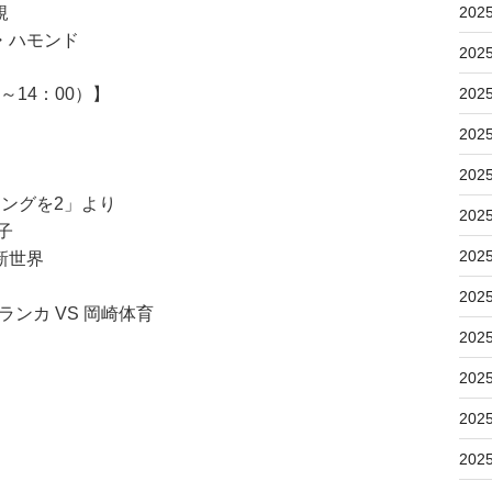
規
202
・ハモンド
202
～14：00）】
202
202
202
ブソングを2」より
202
子
202
新世界
202
ランカ VS 岡崎体育
202
202
202
202