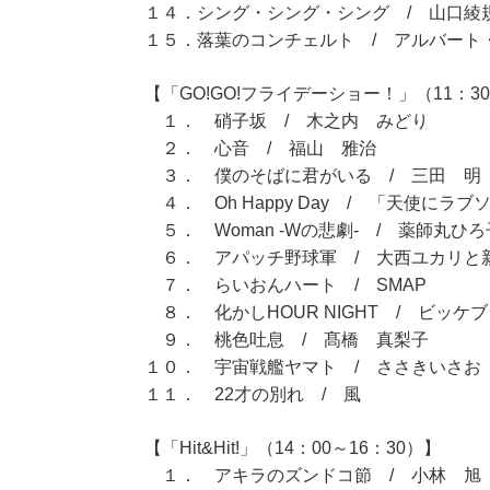
１４．シング・シング・シング / 山口綾
１５．落葉のコンチェルト / アルバート
【「GO!GO!フライデーショー！」（11：30
１． 硝子坂 / 木之内 みどり
２． 心音 / 福山 雅治
３． 僕のそばに君がいる / 三田 明
４． Oh Happy Day / 「天使にラ
５． Woman -Wの悲劇- / 薬師丸ひろ
６． アパッチ野球軍 / 大西ユカリと
７． らいおんハート / SMAP
８． 化かしHOUR NIGHT / ビッケブ
９． 桃色吐息 / 髙橋 真梨子
１０． 宇宙戦艦ヤマト / ささきいさお
１１． 22才の別れ / 風
【「Hit&Hit!」（14：00～16：30）】
１． アキラのズンドコ節 / 小林 旭