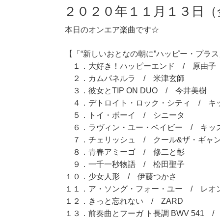
２０２０年１１月１３日（
本日のオンエア楽曲です☆
【「“新しいおとなの朝に”ハッピー・プラス」
１．大好き！ハッピーエンド / 原由子
２．カムパネルラ / 米津玄師
３．彼女とTIP ON DUO / 今井美樹
４．デトロイト・ロック・シティ / キ
５．トイ・ボーイ / シニータ
６．ラヴィン・ユー・ベイビー / キッ
７．チェリッシュ / クール&ザ・ギャ
８．青春アミーゴ / 修二と彰
９．一千一秒物語 / 松田聖子
１０．少女人形 / 伊藤つかさ
１１．ア・ソング・フォー・ユー / レオ
１２．きっと忘れない / ZARD
１３．前奏曲とフーガ ト長調 BWV 541 