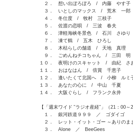
２． 想い出ぼろぼろ / 内藤 やす子
３． いとしのマックス / 荒木 一郎
４． 冬仕度 / 牧村 三枝子
５． 佐渡の恋唄 / 三波 春夫
６． 津軽海峡冬景色 / 石川 さゆり
７． 凍て鶴 / 五木 ひろし
８． 木枯らしの舗道 / 天地 真理
９． ごめんねチコちゃん / 三田 明
１０． 夜明けのスキャット / 由紀 さ
１１． おはなはん / 倍賞 千恵子
１２． 逢いたくて北国へ / 小柳 ルミ
１３． あなたの心に / 中山 千夏
１４． 大阪ぐらし / フランク永井
【「週末ワイド "ラジオ産経"」（21：00～2
１． 銀河鉄道９９９ ／ ゴダイゴ
２． レット・イット・ゴー ～ありのま
３． Alone ／ BeeGees