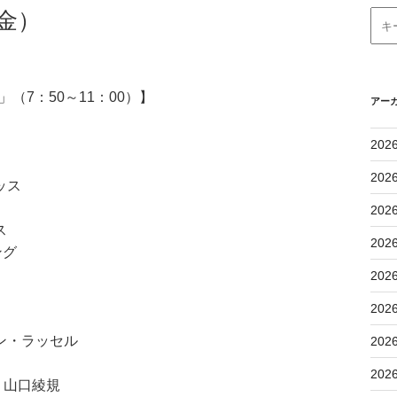
金）
（7：50～11：00）】
アー
202
202
ッス
202
ス
202
ング
202
202
ン・ラッセル
202
202
/ 山口綾規