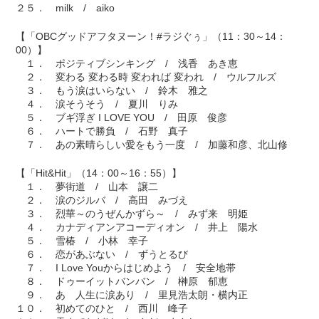
２５． milk / aiko
【「OBCグッドアフタヌーン！#ラジぐぅ」（11：30～14：
00）】
１． ポジティブシンキング / 浅香 あき恵
２． 変わる 変わる時 変われば 変われ / ウルフルズ
３． もう涙はいらない / 鈴木 雅之
４． 涙そうそう / 夏川 りみ
５． ブギ浮ぎ I LOVE YOU / 田原 俊彦
６． ハートで勝負 / 石野 真子
７． あの素晴らしい愛をもう一度 / 加藤和彦、北山修
【「Hit&Hit」（14：00～16：55）】
１． 夢街道 / 山本 譲二
２． 涙のジルバ / 高田 みづえ
３． 烈華～のうぜんかずら～ / みず来 明姫
４． カナディアンアコーディオン / 井上 陽水
５． 雪椿 / 小林 幸子
６． 恋があぶない / ずうとるび
７． I Love Youからはじめよう / 安全地帯
８． ドゥーイットバンバン / 榊原 郁恵
９． あゝ人生に涙あり / 里見浩太朗・横内正
１０． 初めてのひと / 西川 峰子