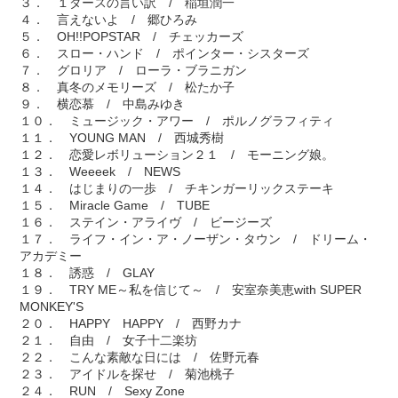
３． １ダースの言い訳 / 稲垣潤一
４． 言えないよ / 郷ひろみ
５． OH!!POPSTAR / チェッカーズ
６． スロー・ハンド / ポインター・シスターズ
７． グロリア / ローラ・ブラニガン
８． 真冬のメモリーズ / 松たか子
９． 横恋慕 / 中島みゆき
１０． ミュージック・アワー / ポルノグラフィティ
１１． YOUNG MAN / 西城秀樹
１２． 恋愛レボリューション２１ / モーニング娘。
１３． Weeeek / NEWS
１４． はじまりの一歩 / チキンガーリックステーキ
１５． Miracle Game / TUBE
１６． ステイン・アライヴ / ビージーズ
１７． ライフ・イン・ア・ノーザン・タウン / ドリーム・
アカデミー
１８． 誘惑 / GLAY
１９． TRY ME～私を信じて～ / 安室奈美恵with SUPER
MONKEY'S
２０． HAPPY HAPPY / 西野カナ
２１． 自由 / 女子十二楽坊
２２． こんな素敵な日には / 佐野元春
２３． アイドルを探せ / 菊池桃子
２４． RUN / Sexy Zone