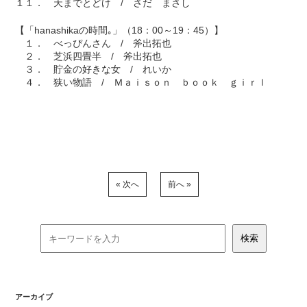
１１． 天までとどけ / さだ まさし
【「hanashikaの時間｡」（18：00～19：45）】
１． べっぴんさん / 斧出拓也
２． 芝浜四畳半 / 斧出拓也
３． 貯金の好きな女 / れいか
４． 狭い物語 / Ｍａｉｓｏｎ ｂｏｏｋ ｇｉｒｌ
« 次へ
前へ »
アーカイブ