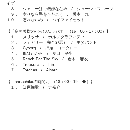
イブ
８． ジェニーはご機嫌ななめ / ジューシィフルーツ
９． 幸せなら手をたたこう / 坂本 九
１０． 忘れないわ / ハイファイセット
【「髙岡美樹のべっぴんラジオ」（15：00～17：00）】
１． メリッサ / ポルノグラフィティ
２． フェアリー（完全犯罪） / 甲斐バンド
３． Cyborg / 押尾 コータロー
４． 風は西から / 奥田 民生
５． Reach For The Sky / 倉木 麻衣
６． Treasure / hiro
７． Torches / Aimer
【「hanashikaの時間｡」（18：00～19：45）】
１． 知床挽歌 / 走裕介