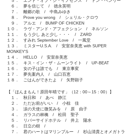
５． エンド・オブ・ジ・イノセンス / ドン・ヘンリー
６． 夢を信じて / 徳永英明
７． 離郷の歌 / 中島みゆき
８． Prove you wrong / シェリル・クロウ
９． アルエ / BUMP OF CHICKEN
１０． ラヴ・アンド・アフェクション / ネルソン
１１． もう少し あと少し・・・ / ZARD
１２． すみれ September Love / 一風堂
１３． ミスターU.S.A. / 安室奈美恵 with SUPER
MONKEY'S
１４． HELLO / 安室奈美恵
１５． キス・イン・ザ・ムーンライト / UP-BEAT
１６． 女の子は誰でも / 東京事変
１７． 夢先案内人 / 山口百恵
１８． ごはんができたよ / 矢野顕子
【「ほんまもん！原田年晴です」（12：00～15：00）】
１． 秋日和 / あべ 静江
２． ただお前がいい / 小椋 佳
３． 涙の天使に微笑みを / 原 由子
４． ガラスの林檎 / 松田 聖子
５． リバーサイドホテル / 井上 陽水
６． 日立の樹 /
７． 君のハートはマリンブルー / 杉山清貴とオメガトラ