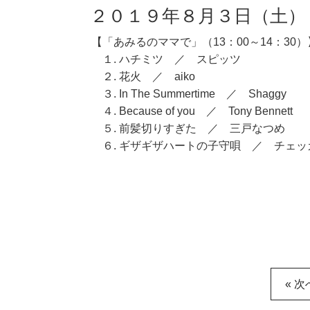
２０１９年８月３日（土）
【「あみるのママで」（13：00～14：30）
１. ハチミツ ／ スピッツ
２. 花火 ／ aiko
３. In The Summertime ／ Shaggy
４. Because of you ／ Tony Bennett
５. 前髪切りすぎた ／ 三戸なつめ
６. ギザギザハートの子守唄 ／ チェッ
« 次