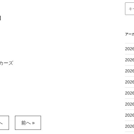
】
アー
202
202
カーズ
202
202
202
202
202
へ
前へ »
202