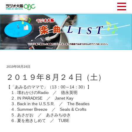
2019年08月24日
２０１９年８月２４日（土）
【「あみるのママで」（13：00～14：30）】
１. 壊れかけのRadio ／ 德永英明
２. IN PARADISE ／ Janet Kay
３. Back in the U.S.S.R. ／ The Beatles
４. Summer Breeze ／ Seals & Crofts
５. あさがお ／ あさみちゆき
６. 夏を抱きしめて ／ TUBE