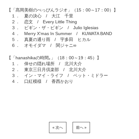
【「髙岡美樹のべっぴんラジオ」（15：00～17：00）】
１． 夏の決心 / 大江 千里
２． 恋文 / Every Little Thing
３． ビギン・ザ・ビギン / Julio Iglesias
４． Merry X'mas In Summer / KUWATA BAND
５． 真夏の通り雨 / 宇多田 ヒカル
６． オモイダマ / 関ジャニ∞
【「hanashikaの時間｡」（18：00～19：45）】
１． 倖せの隠れ場所 / 北川大介
２． 東京三日月倶楽部 / 北川大介
３． イン・マイ・ライフ / ベット・ミドラー
４． 口紅模様 / 香西かおり
« 次へ
前へ »